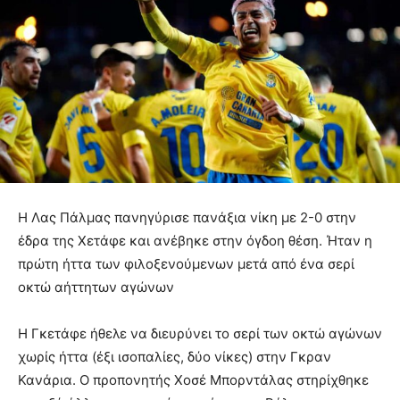
Η Λας Πάλμας πανηγύρισε πανάξια νίκη με 2-0 στην
έδρα της Χετάφε και ανέβηκε στην όγδοη θέση. Ήταν η
πρώτη ήττα των φιλοξενούμενων μετά από ένα σερί
οκτώ αήττητων αγώνων
Η Γκετάφε ήθελε να διευρύνει το σερί των οκτώ αγώνων
χωρίς ήττα (έξι ισοπαλίες, δύο νίκες) στην Γκραν
Κανάρια. Ο προπονητής Χοσέ Μπορντάλας στηρίχθηκε