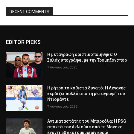
RECENT COMMENTS
EDITOR PICKS
Η μεταγραφή οριστικοποιήθηκε: Ο
Σαλάχ υπογράφει με την Τραμπζονσπόρ
7 Αυγούστου, 2026
Η ρήτρα το καθιστά δυνατό: Η Λεγανές
κερδίζει πολλά από τη μεταγραφή του
Ντιομάντε
7 Αυγούστου, 2026
Αντικαταστάτης του Μπαρκόλα; Η PSG
αποκτά τον Ακλιούσε από τη Μονακό
έναντι 50 εκατομμυρίων ευρώ