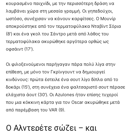
κουρασμένο παιχνίδι, με την περισσότερη δράση να
λαμβάνει χώρα στη μεσαία γραμμή. Οι γηπεδούχοι,
ωστόσο, συνέχισαν να κάνουν καρφίτσες. Ο Μουνίρ
αποκρούστηκε από τον τερματοφύλακα Νταβίντ Σόρια
(8′) και ένα γκολ του Σάντρο μετά από λάθος του
τερματοφύλακα ακυρώθηκε αργότερα ορθώς ως
οφσάιντ (17′).
Οι φιλοξενούμενοι παρήγαγαν πάρα πολύ λίγα στην
επίθεση, με μόνο τον Γκρίνγουντ να δημιουργεί
κινδύνους: πρώτα έστειλε ένα σουτ λίγο δίπλα από το
δοκάρι (15′), στη συνέχεια ένα φαλτσαριστό σουτ πέρασε
ελάχιστα άουτ (30′). Οι Azulones ήταν επίσης τυχεροί
που μια κόκκινη κάρτα για τον Oscar ακυρώθηκε μετά
από παρέμβαση του VAR (9).
Ο Αλντερέτε σώζει – και