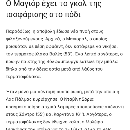
Ο Μαγιόρ έχει το γκολ της
ισοφάρισης στο πόδι
Παραδόξως, η αποβολή έδωσε νέα πνοή στους
φιλοξενούμενους. Αρχικά, ο Μαγιοράλ, ο οποίος
βρισκόταν σε θέση οφσάιντ, δεν κατάφερε να νικήσει
τον τερματοφύλακα Βαλές (53′). Ένα λεπτό αργότερα, ο
πρώην παίκτης της Βόλφσμπουργκ έστειλε την μπάλα
δίπλα από την άδεια εστία μετά από λάθος του
τερματοφύλακα.
Ήταν μόνο μια σύντομη συσπείρωση, μετά την οποία η
Λας Πάλμας κυριάρχησε. Ο Νταβίντ Σόρια
πραγματοποίησε αρχικά λαμπρές αποκρούσεις απέναντι
στους Σάντρο (55′) και Καρντόνα (61′). Αργότερα, ο
τερματοφύλακας δεν έδειχνε καλά, ο Μολέιρο
ξεσκόνισε την μπάλα για το 2-0 (87′), αλλά το VAR