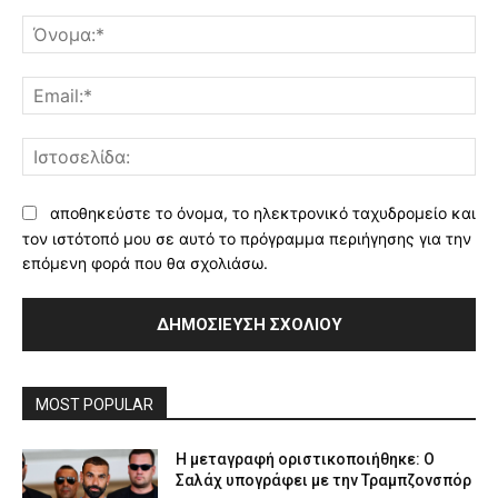
Σχόλιο:
Όν
Ema
Ισ
αποθηκεύστε το όνομα, το ηλεκτρονικό ταχυδρομείο και
τον ιστότοπό μου σε αυτό το πρόγραμμα περιήγησης για την
επόμενη φορά που θα σχολιάσω.
MOST POPULAR
Η μεταγραφή οριστικοποιήθηκε: Ο
Σαλάχ υπογράφει με την Τραμπζονσπόρ