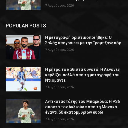
7 Αυγούστου, 2026
POPULAR POSTS
Η μεταγραφή οριστικοποιήθηκε: Ο
Σαλάχ υπογράφει με την Τραμπζονσπόρ
7 Αυγούστου, 2026
Η ρήτρα το καθιστά δυνατό: Η Λεγανές
κερδίζει πολλά από τη μεταγραφή του
Ντιομάντε
7 Αυγούστου, 2026
Αντικαταστάτης του Μπαρκόλα; Η PSG
αποκτά τον Ακλιούσε από τη Μονακό
έναντι 50 εκατομμυρίων ευρώ
7 Αυγούστου, 2026