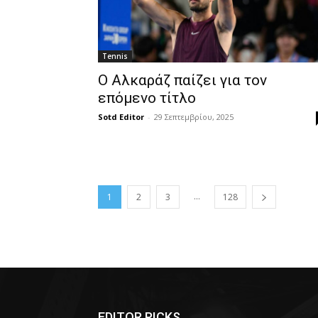
Tennis
Ο Αλκαράζ παίζει για τον
επόμενο τίτλο
Sotd Editor
-
29 Σεπτεμβρίου, 2025
...
1
2
3
128
EDITOR PICKS