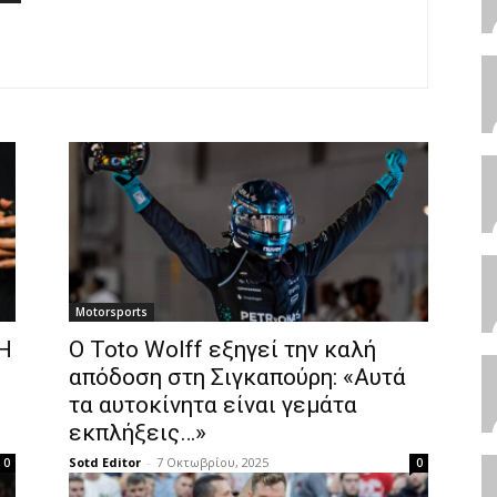
Motorsports
 Η
Ο Toto Wolff εξηγεί την καλή
απόδοση στη Σιγκαπούρη: «Αυτά
τα αυτοκίνητα είναι γεμάτα
εκπλήξεις…»
Sotd Editor
-
7 Οκτωβρίου, 2025
0
0