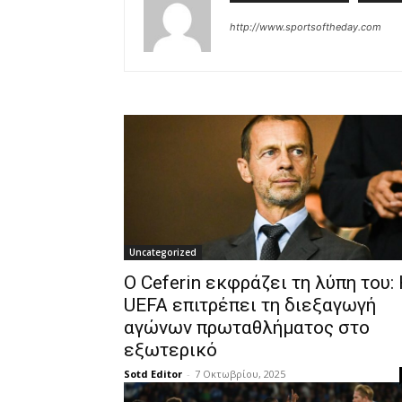
http://www.sportsoftheday.com
Uncategorized
Ο Ceferin εκφράζει τη λύπη του:
UEFA επιτρέπει τη διεξαγωγή
αγώνων πρωταθλήματος στο
εξωτερικό
Sotd Editor
-
7 Οκτωβρίου, 2025