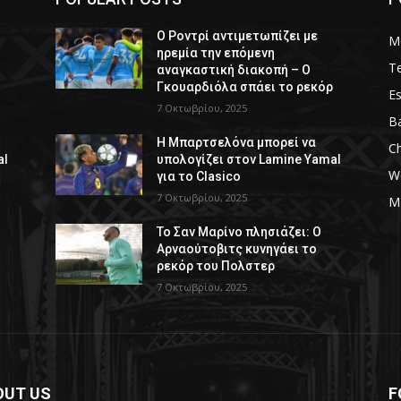
Ο Ροντρί αντιμετωπίζει με
M
ηρεμία την επόμενη
T
αναγκαστική διακοπή – Ο
ρ
Γκουαρδιόλα σπάει το ρεκόρ
Es
7 Οκτωβρίου, 2025
Ba
Η Μπαρτσελόνα μπορεί να
C
al
υπολογίζει στον Lamine Yamal
W
για το Clasico
7 Οκτωβρίου, 2025
M
Το Σαν Μαρίνο πλησιάζει: Ο
Αρναούτοβιτς κυνηγάει το
ρεκόρ του Πολστερ
7 Οκτωβρίου, 2025
OUT US
F