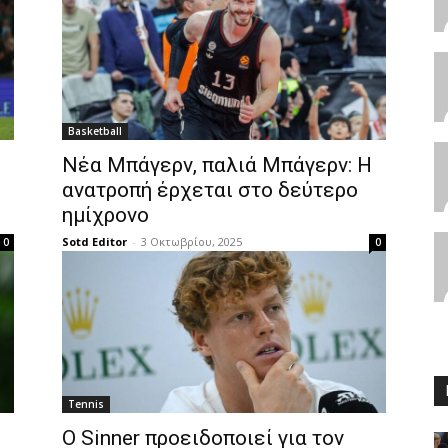
Basketball
Νέα Μπάγερν, παλιά Μπάγερν: Η
ανατροπή έρχεται στο δεύτερο
ημίχρονο
Sotd Editor
-
3 Οκτωβρίου, 2025
0
0
Tennis
Ο Sinner προειδοποιεί για τον