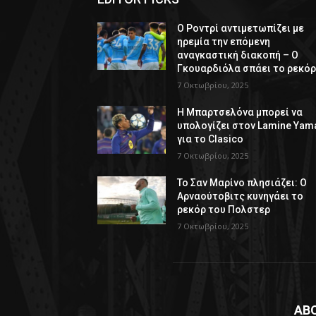
Ο Ροντρί αντιμετωπίζει με
ηρεμία την επόμενη
αναγκαστική διακοπή – Ο
Γκουαρδιόλα σπάει το ρεκό
7 Οκτωβρίου, 2025
Η Μπαρτσελόνα μπορεί να
υπολογίζει στον Lamine Yam
για το Clasico
7 Οκτωβρίου, 2025
Το Σαν Μαρίνο πλησιάζει: Ο
Αρναούτοβιτς κυνηγάει το
ρεκόρ του Πολστερ
7 Οκτωβρίου, 2025
AB