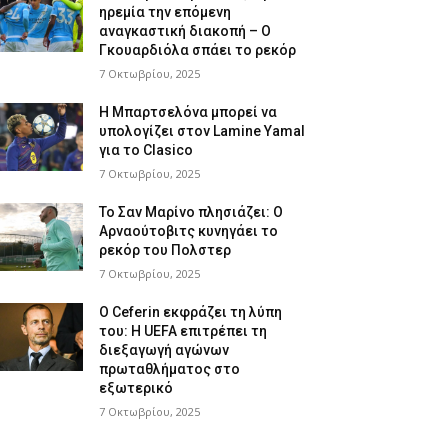
ηρεμία την επόμενη
αναγκαστική διακοπή – Ο
Γκουαρδιόλα σπάει το ρεκόρ
7 Οκτωβρίου, 2025
Η Μπαρτσελόνα μπορεί να
υπολογίζει στον Lamine Yamal
για το Clasico
7 Οκτωβρίου, 2025
Το Σαν Μαρίνο πλησιάζει: Ο
Αρναούτοβιτς κυνηγάει το
ρεκόρ του Πολστερ
7 Οκτωβρίου, 2025
Ο Ceferin εκφράζει τη λύπη
του: Η UEFA επιτρέπει τη
διεξαγωγή αγώνων
πρωταθλήματος στο
εξωτερικό
7 Οκτωβρίου, 2025