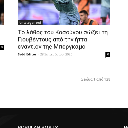
Uncategorized
Το λάθος του Κοσούνου σώζει τη
Γιουβέντους από την ήττα
εναντίον της Μπέργκαμο
0
Sotd Editor
-
28 Σεπτεμβρίου, 2025
0
Σελίδα 1 από 128
POPULAR POSTS
P