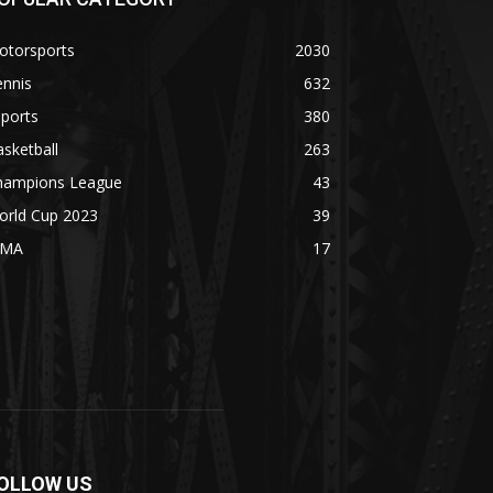
otorsports
2030
ennis
632
ports
380
sketball
263
hampions League
43
orld Cup 2023
39
MA
17
OLLOW US