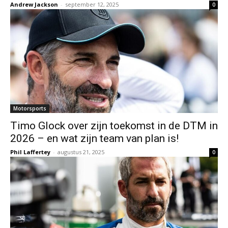
Andrew Jackson
-
september 12, 2025
0
Motorsports
Timo Glock over zijn toekomst in de DTM in
2026 – en wat zijn team van plan is!
Phil Laffertey
-
augustus 21, 2025
0