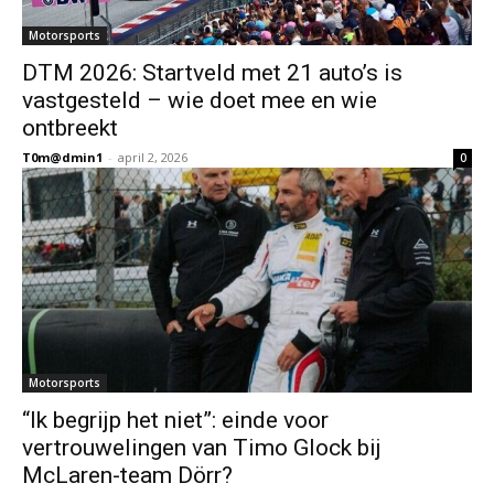
Motorsports
DTM 2026: Startveld met 21 auto’s is
vastgesteld – wie doet mee en wie
ontbreekt
T0m@dmin1
-
april 2, 2026
0
Motorsports
“Ik begrijp het niet”: einde voor
vertrouwelingen van Timo Glock bij
McLaren-team Dörr?