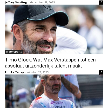
Jeffrey Gooding
-
december 19, 2025
0
Motorsports
Timo Glock: Wat Max Verstappen tot een
absoluut uitzonderlijk talent maakt
Phil Laffertey
-
oktober 27, 2025
0