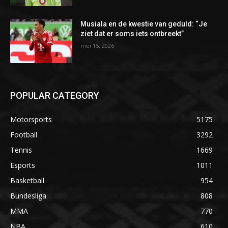
Musiala en de kwestie van geduld: “Je
ziet dat er soms iets ontbreekt”
mei 15, 2026
POPULAR CATEGORY
Motorsports
5175
Football
3292
Tennis
1669
Esports
1011
Basketball
954
Bundesliga
808
MMA
770
NBA
610