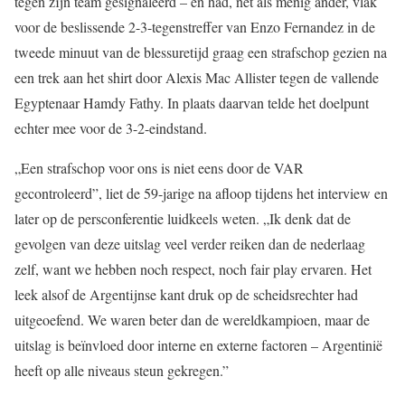
tegen zijn team gesignaleerd – en had, net als menig ander, vlak
voor de beslissende 2-3-tegenstreffer van Enzo Fernandez in de
tweede minuut van de blessuretijd graag een strafschop gezien na
een trek aan het shirt door Alexis Mac Allister tegen de vallende
Egyptenaar Hamdy Fathy. In plaats daarvan telde het doelpunt
echter mee voor de 3-2-eindstand.
„Een strafschop voor ons is niet eens door de VAR
gecontroleerd”, liet de 59-jarige na afloop tijdens het interview en
later op de persconferentie luidkeels weten. „Ik denk dat de
gevolgen van deze uitslag veel verder reiken dan de nederlaag
zelf, want we hebben noch respect, noch fair play ervaren. Het
leek alsof de Argentijnse kant druk op de scheidsrechter had
uitgeoefend. We waren beter dan de wereldkampioen, maar de
uitslag is beïnvloed door interne en externe factoren – Argentinië
heeft op alle niveaus steun gekregen.”