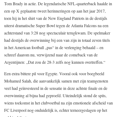
Tom Brady in actie. De legendarische NFL-quarterback haalde in
een op X geplaatste tweet herinneringen op aan het jaar 2017,
toen hij in het shirt van de New England Patriots in de destijds
uiterst dramatische Super Bowl tegen de Atlanta Falcons na een
achterstand van 3:28 nog spectaculair terugkwam. De spelmaker
had destijds de overwinning bij een van zijn in totaal zeven titels
in het American football „pas“ in de verlenging behaald – en
schreef daarom nu, verwijzend naar de comeback van de
Argentijnen: „Dat zou de 28-3 zelfs nog kunnen overtreffen.“
Een extra bittere pil voor Egypte. Vooral ook voor boegbeeld
Mohamed Salah, die aanvankelijk samen met zijn teamgenoten
veel had geïnvesteerd in de sensatie in deze achtste finale en de
overwinning al bijna had geproefd. Uiteindelijk stond de spits,
wiens toekomst in het clubvoetbal na zijn emotionele afscheid van
FC Liverpool nog onduidelijk is, echter terneergeslagen op het