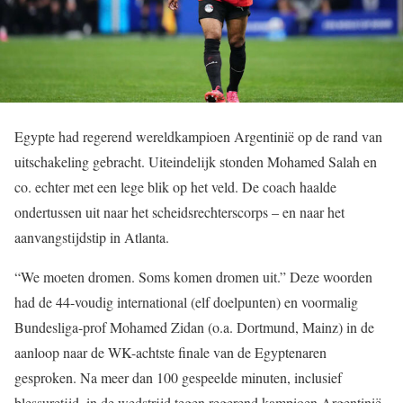
Egypte had regerend wereldkampioen Argentinië op de rand van
uitschakeling gebracht. Uiteindelijk stonden Mohamed Salah en
co. echter met een lege blik op het veld. De coach haalde
ondertussen uit naar het scheidsrechterscorps – en naar het
aanvangstijdstip in Atlanta.
“We moeten dromen. Soms komen dromen uit.” Deze woorden
had de 44-voudig international (elf doelpunten) en voormalig
Bundesliga-prof Mohamed Zidan (o.a. Dortmund, Mainz) in de
aanloop naar de WK-achtste finale van de Egyptenaren
gesproken. Na meer dan 100 gespeelde minuten, inclusief
blessuretijd, in de wedstrijd tegen regerend kampioen Argentinië