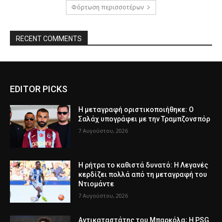
Φόρτωση περισσοτέρων
RECENT COMMENTS
EDITOR PICKS
Η μεταγραφή οριστικοποιήθηκε: Ο
Σαλάχ υπογράφει με την Τραμπζονσπόρ
7 Αυγούστου, 2026
Η ρήτρα το καθιστά δυνατό: Η Λεγανές
κερδίζει πολλά από τη μεταγραφή του
Ντιομάντε
7 Αυγούστου, 2026
Αντικαταστάτης του Μπαρκόλα; Η PSG