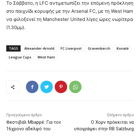
Το Σάββατο, η LFC αντιμετωπίζει την επόμενη πρόκληση
στο παιχνίδι κορυφής με την Arsenal FC, με τη West Ham
να φιλοξενεί τη Manchester United λίγες ώρες νωρίτερα
(1.30μμ).
TAGS
Alexander-Arnold
FC Liverpool
Gravenberch
Konaté
League Cups
West Ham
Προηγούμενο άρθρο
Επόμενο άρθρο
Φεστιβάλ Mbappé: Για τον
Ο Χορν πρόκειται να
16χρονο αδελφό του
υπογράψει στην RB Salzburg