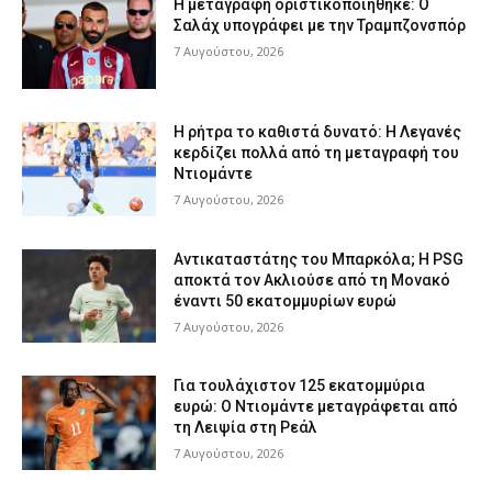
Η μεταγραφή οριστικοποιήθηκε: Ο
Σαλάχ υπογράφει με την Τραμπζονσπόρ
7 Αυγούστου, 2026
Η ρήτρα το καθιστά δυνατό: Η Λεγανές
κερδίζει πολλά από τη μεταγραφή του
Ντιομάντε
7 Αυγούστου, 2026
Αντικαταστάτης του Μπαρκόλα; Η PSG
αποκτά τον Ακλιούσε από τη Μονακό
έναντι 50 εκατομμυρίων ευρώ
7 Αυγούστου, 2026
Για τουλάχιστον 125 εκατομμύρια
ευρώ: Ο Ντιομάντε μεταγράφεται από
τη Λειψία στη Ρεάλ
7 Αυγούστου, 2026