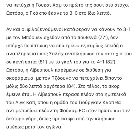
να πετύχει η Γουέστ Χαμ το πρώτο της σουτ στο στόχο.
Ωστόσο, ο Γκάκπο έκανε το 3-0 στο ίδιο λεπτό.
Αν και οι φιλοξενούμενοι κατάφεραν να κάνουν το 3-1
με τον Μπόουεν σχεδόν από το πουθενά (77′), δεν
υπήρχε περίπτωση να επιστρέψουν, κυρίως επειδή ο
αναπληρωματικός Σαλάχ αναπλήρωσε την αστοχία του
σε κενή εστία (81′) με το γκολ του για το 4-1 (82′).
Ωστόσο, η Λίβερπουλ παρέμεινε σε διάθεση για
σκοράρισμα, με τον Τζόουνς να πετυχαίνει δίποντο
μόλις δύο λεπτά αργότερα (84). Στο τέλος, το σκορ
έμεινε έτσι. Η Λίβερπουλ πέρασε πλέον στα ημιτελικά
του Λιγκ Καπ, όπου η ομάδα του Γιούργκεν Κλοπ θα
αντιμετωπίσει πλέον τη Φούλαμ FC στον πρώτο και τον
δεύτερο γύρο, όπως προέκυψε από την κλήρωση
αμέσως μετά τον αγώνα.