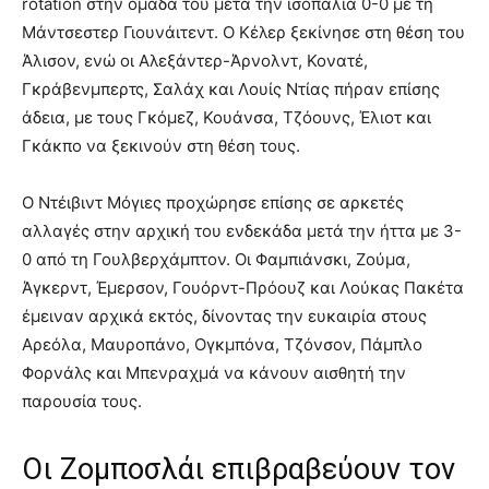
rotation στην ομάδα του μετά την ισοπαλία 0-0 με τη
Μάντσεστερ Γιουνάιτεντ. Ο Κέλερ ξεκίνησε στη θέση του
Άλισον, ενώ οι Αλεξάντερ-Άρνολντ, Κονατέ,
Γκράβενμπερτς, Σαλάχ και Λουίς Ντίας πήραν επίσης
άδεια, με τους Γκόμεζ, Κουάνσα, Τζόουνς, Έλιοτ και
Γκάκπο να ξεκινούν στη θέση τους.
Ο Ντέιβιντ Μόγιες προχώρησε επίσης σε αρκετές
αλλαγές στην αρχική του ενδεκάδα μετά την ήττα με 3-
0 από τη Γουλβερχάμπτον. Οι Φαμπιάνσκι, Ζούμα,
Άγκερντ, Έμερσον, Γουόρντ-Πρόουζ και Λούκας Πακέτα
έμειναν αρχικά εκτός, δίνοντας την ευκαιρία στους
Αρεόλα, Μαυροπάνο, Ογκμπόνα, Τζόνσον, Πάμπλο
Φορνάλς και Μπενραχμά να κάνουν αισθητή την
παρουσία τους.
Οι Ζομποσλάι επιβραβεύουν τον