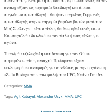
πιθανότητες. Είτε μία ή περισσότερες ομοσπονδίες θα τον
ανακηρύξουν ως κορυφαίο διεκδικητή και άμεσα
παγκόσμιο πρωταθλητή – θα ήταν ο πρώτος Γερμανός
πρωταθλητής στην κατηγορία βαρέων βαρών μετά τον
Μαξ Σμέλινγκ – είτε ο τίτλος θα θεωρηθεί κενός και ο
Καμπαγιέλ θα διεκδικήσει τον τίτλο ή τους τίτλους σε
αγώνα.
Το πώς θα εξελιχθεί η κατάσταση για τον Ούσικ
παραμένει επίσης ανοιχτό. Πρόσφατα είχαν
κυκλοφορήσει αναφορές για συνδέσεις με την οργάνωση
«Zuffa Boxing» του επικεφαλής του UFC, Ντάνα Γουάιτ.
Categories:
MMA
Tags:
Agit Kabayel
,
Alexander Usyk
,
MMA
,
UFC
Leave a Comment