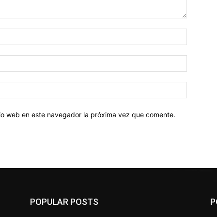
Nombre:
Correo
electróni
Sitio
web:
itio web en este navegador la próxima vez que comente.
POPULAR POSTS
P