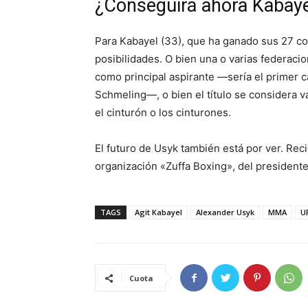
¿Conseguirá ahora Kabaye
Para Kabayel (33), que ha ganado sus 27 co
posibilidades. O bien una o varias federac
como principal aspirante —sería el prime
Schmeling—, o bien el título se considera 
el cinturón o los cinturones.
El futuro de Usyk también está por ver. Re
organización «Zuffa Boxing», del president
TAGS
Agit Kabayel
Alexander Usyk
MMA
U
Cuota