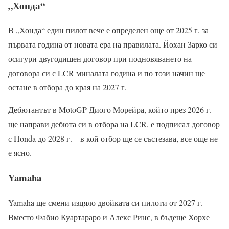
„Хонда“
В „Хонда“ един пилот вече е определен още от 2025 г. за
първата година от новата ера на правилата. Йохан Зарко си
осигури двугодишен договор при подновяването на
договора си с LCR миналата година и по този начин ще
остане в отбора до края на 2027 г.
Дебютантът в MotoGP Диого Морейра, който през 2026 г.
ще направи дебюта си в отбора на LCR, е подписал договор
с Honda до 2028 г. – в кой отбор ще се състезава, все още не
е ясно.
Yamaha
Yamaha ще смени изцяло двойката си пилоти от 2027 г.
Вместо Фабио Куартараро и Алекс Ринс, в бъдеще Хорхе