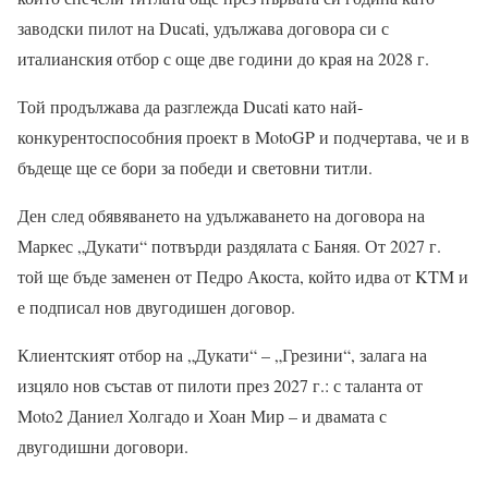
заводски пилот на Ducati, удължава договора си с
италианския отбор с още две години до края на 2028 г.
Той продължава да разглежда Ducati като най-
конкурентоспособния проект в MotoGP и подчертава, че и в
бъдеще ще се бори за победи и световни титли.
Ден след обявяването на удължаването на договора на
Маркес „Дукати“ потвърди раздялата с Баняя. От 2027 г.
той ще бъде заменен от Педро Акоста, който идва от KTM и
е подписал нов двугодишен договор.
Клиентският отбор на „Дукати“ – „Грезини“, залага на
изцяло нов състав от пилоти през 2027 г.: с таланта от
Moto2 Даниел Холгадо и Хоан Мир – и двамата с
двугодишни договори.