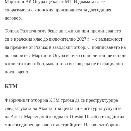
Мартин и Ай Огура ще карат M1. И двамата са се
споразумели с японския производител за двугодишен
договор.
Топрак Разгатлиоглу беше ангажиран при преминаването
си в кралския клас до включително 2027 г. – с възможност
да премине от Pramac в заводския отбор. С подписването на
договорите с Мартин и Огура всичко сочи, че той ще остане
в клиентския отбор, макар това все още да не е официално
потвърдено.
KTM
Фабричният отбор на KTM трябва да се преструктурира
след загубата на Акоста и за целта си е осигурил услугите
на Алекс Маркес, който идва от Gresini-Ducati и е подписал
многогодишен договор с австрийците. Негов съотборник