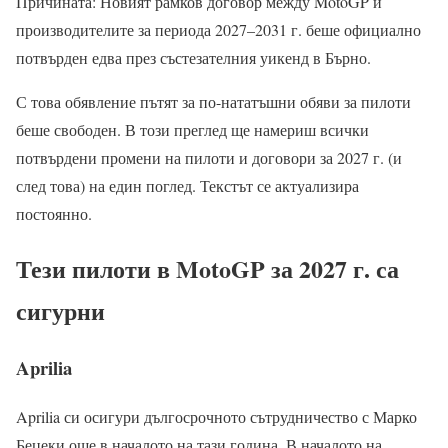
Причината: Новият рамков договор между MotoGP и
производителите за периода 2027–2031 г. беше официално
потвърден едва през състезателния уикенд в Бърно.
С това обявление пътят за по-нататъшни обяви за пилоти
беше свободен. В този преглед ще намериш всички
потвърдени промени на пилоти и договори за 2027 г. (и
след това) на един поглед. Текстът се актуализира
постоянно.
Тези пилоти в MotoGP за 2027 г. са
сигурни
Aprilia
Aprilia си осигури дългосрочното сътрудничество с Марко
Бецеки още в началото на тази година. В началото на