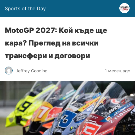
Sports of the Day
MotoGP 2027: Кой къде ще
кара? Преглед на всички
трансфери и договори
Jeffrey Gooding
1 месец ago