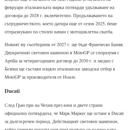
февруари италианската марка потвърди удължаване на
договора до 2028 г. включително. Продължаването на
сътрудничеството, което датира още от сезон 2025, беше
отпразнувано по стилен начин с мотоциклетна сватба.
Новият му съотборник от 2027 г. ще бъде Франческо Баняя.
Двукратният световен шампион в MotoGP се споразумя с
Aprilia за четиригодишен договор до 2030 г. и заедно с
Безеки ще състави изцяло италиански заводски отбор в
MotoGP за производителя от Ноале.
Ducati
След Гран при на Чехия през юни и двете страни
официално потвърдиха, че Марк Маркес ще остане в Ducati
за дългосрочен период. Действащият световен шампион,
който спечели титлата още през първата си година като