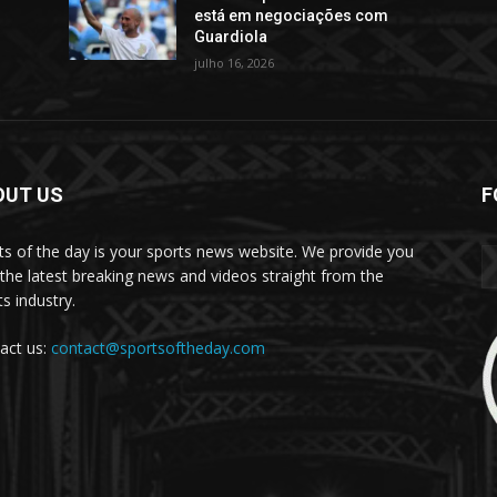
está em negociações com
Guardiola
julho 16, 2026
OUT US
F
ts of the day is your sports news website. We provide you
 the latest breaking news and videos straight from the
s industry.
act us:
contact@sportsoftheday.com