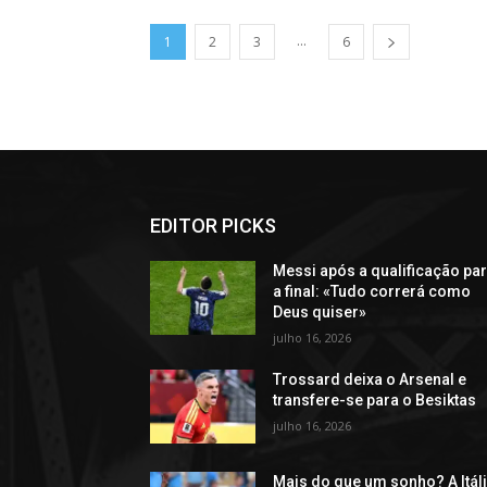
...
1
2
3
6
EDITOR PICKS
Messi após a qualificação pa
a final: «Tudo correrá como
Deus quiser»
julho 16, 2026
Trossard deixa o Arsenal e
transfere-se para o Besiktas
julho 16, 2026
Mais do que um sonho? A Itál