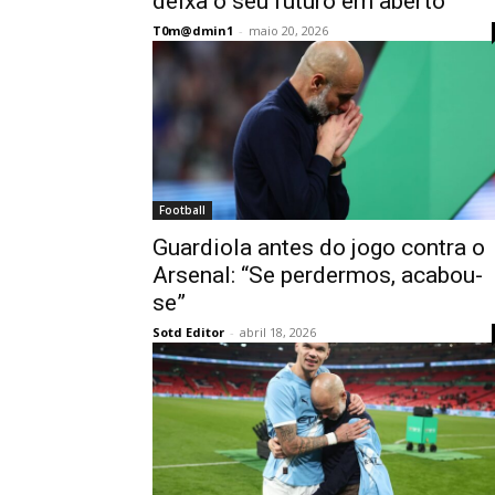
deixa o seu futuro em aberto
T0m@dmin1
-
maio 20, 2026
Football
Guardiola antes do jogo contra o
Arsenal: “Se perdermos, acabou-
se”
Sotd Editor
-
abril 18, 2026