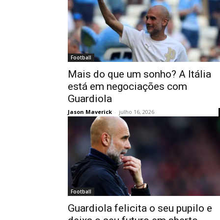
Football
Mais do que um sonho? A Itália
está em negociações com
Guardiola
Jason Maverick
-
julho 16, 2026
Football
Guardiola felicita o seu pupilo e