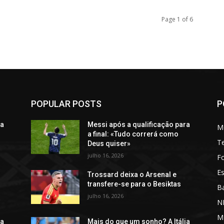
Page 1 of 6
POPULAR POSTS
P
ra
Messi após a qualificação para
M
a final: «Tudo correrá como
T
Deus quiser»
julho 16, 2026
Fo
Es
Trossard deixa o Arsenal e
transfere-se para o Besiktas
Ba
julho 16, 2026
N
M
ia
Mais do que um sonho? A Itália