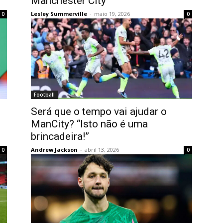
Manchester City
Lesley Summerville
-
maio 19, 2026
0
0
Football
Será que o tempo vai ajudar o
ManCity? “Isto não é uma
brincadeira!”
Andrew Jackson
-
abril 13, 2026
0
0