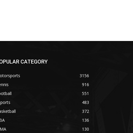
OPULAR CATEGORY
otorsports
3156
ennis
916
otball
551
ports
483
sketball
372
BA
136
MA
130