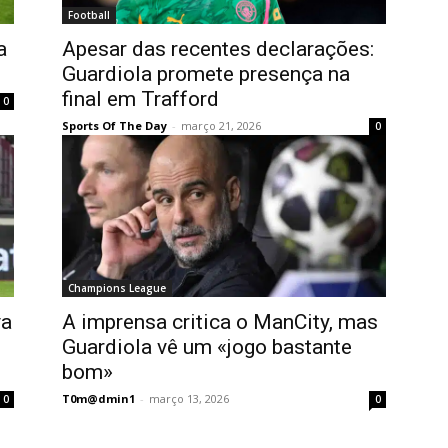
Football
a
Apesar das recentes declarações:
Guardiola promete presença na
final em Trafford
0
Sports Of The Day
-
março 21, 2026
0
Champions League
va
A imprensa critica o ManCity, mas
Guardiola vê um «jogo bastante
bom»
T0m@dmin1
-
março 13, 2026
0
0