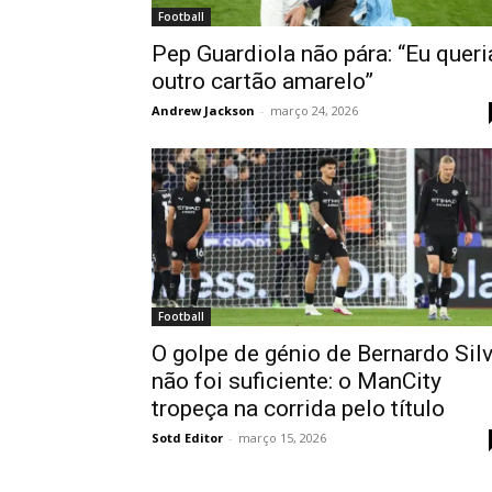
Football
Pep Guardiola não pára: “Eu queri
outro cartão amarelo”
Andrew Jackson
-
março 24, 2026
Football
O golpe de génio de Bernardo Sil
não foi suficiente: o ManCity
tropeça na corrida pelo título
Sotd Editor
-
março 15, 2026