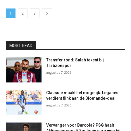
1
2
3
MOST READ
Transfer rond: Salah tekent bij
Trabzonspor
augustus 7, 2026
Clausule maakt het mogelijk: Leganés
verdient flink aan de Diomande-deal
augustus 7, 2026
Vervanger voor Barcola? PSG haalt
Akliouche voor 50 miljoen euro weg bij