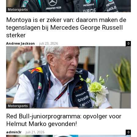
Motorsports
Montoya is er zeker van: daarom maken de
tegenslagen bij Mercedes George Russell
sterker
Andrew Jackson
-
juli 23, 2026
0
Motorsports
Red Bull-juniorprogramma: opvolger voor
Helmut Marko gevonden!
admin3r
-
juli 21, 2026
0