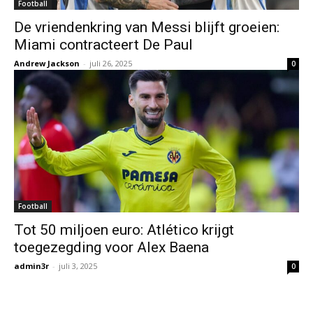
Football
De vriendenkring van Messi blijft groeien:
Miami contracteert De Paul
Andrew Jackson
-
juli 26, 2025
0
Football
Tot 50 miljoen euro: Atlético krijgt
toegezegding voor Alex Baena
admin3r
-
juli 3, 2025
0