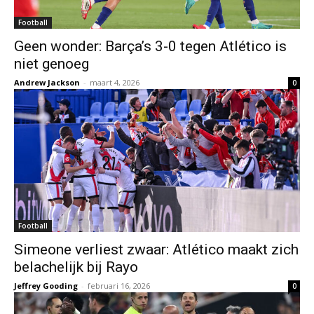
Football
Geen wonder: Barça’s 3-0 tegen Atlético is
niet genoeg
Andrew Jackson
-
maart 4, 2026
0
Football
Simeone verliest zwaar: Atlético maakt zich
belachelijk bij Rayo
Jeffrey Gooding
-
februari 16, 2026
0