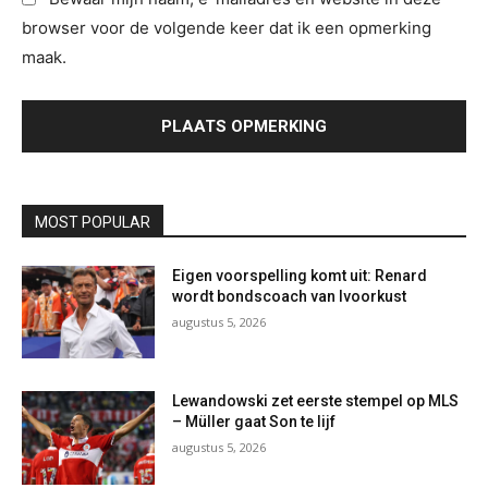
:
g
s
browser voor de volgende keer dat ik een opmerking
*
:
i
maak.
t
e
:
MOST POPULAR
Eigen voorspelling komt uit: Renard
wordt bondscoach van Ivoorkust
augustus 5, 2026
Lewandowski zet eerste stempel op MLS
– Müller gaat Son te lijf
augustus 5, 2026