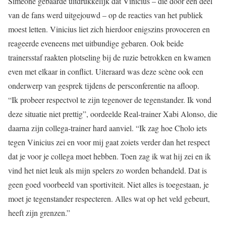
Simeone gebaarde uitdrukkelijk dat Vinicius – die door een deel
van de fans werd uitgejouwd – op de reacties van het publiek
moest letten. Vinicius liet zich hierdoor enigszins provoceren en
reageerde eveneens met uitbundige gebaren. Ook beide
trainersstaf raakten plotseling bij de ruzie betrokken en kwamen
even met elkaar in conflict. Uiteraard was deze scène ook een
onderwerp van gesprek tijdens de persconferentie na afloop.
“Ik probeer respectvol te zijn tegenover de tegenstander. Ik vond
deze situatie niet prettig”, oordeelde Real-trainer Xabi Alonso, die
daarna zijn collega-trainer hard aanviel. “Ik zag hoe Cholo iets
tegen Vinicius zei en voor mij gaat zoiets verder dan het respect
dat je voor je collega moet hebben. Toen zag ik wat hij zei en ik
vind het niet leuk als mijn spelers zo worden behandeld. Dat is
geen goed voorbeeld van sportiviteit. Niet alles is toegestaan, je
moet je tegenstander respecteren. Alles wat op het veld gebeurt,
heeft zijn grenzen.”