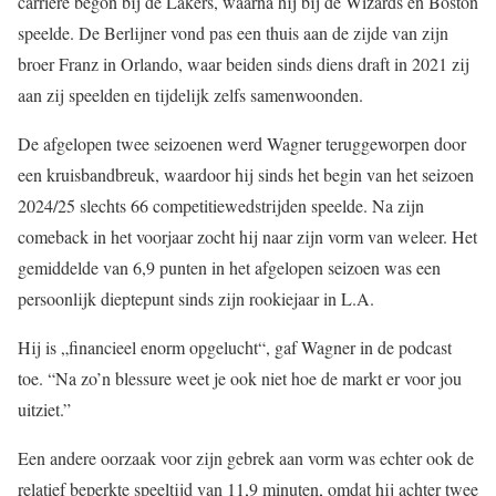
carrière begon bij de Lakers, waarna hij bij de Wizards en Boston
speelde. De Berlijner vond pas een thuis aan de zijde van zijn
broer Franz in Orlando, waar beiden sinds diens draft in 2021 zij
aan zij speelden en tijdelijk zelfs samenwoonden.
De afgelopen twee seizoenen werd Wagner teruggeworpen door
een kruisbandbreuk, waardoor hij sinds het begin van het seizoen
2024/25 slechts 66 competitiewedstrijden speelde. Na zijn
comeback in het voorjaar zocht hij naar zijn vorm van weleer. Het
gemiddelde van 6,9 punten in het afgelopen seizoen was een
persoonlijk dieptepunt sinds zijn rookiejaar in L.A.
Hij is „financieel enorm opgelucht“, gaf Wagner in de podcast
toe. “Na zo’n blessure weet je ook niet hoe de markt er voor jou
uitziet.”
Een andere oorzaak voor zijn gebrek aan vorm was echter ook de
relatief beperkte speeltijd van 11,9 minuten, omdat hij achter twee