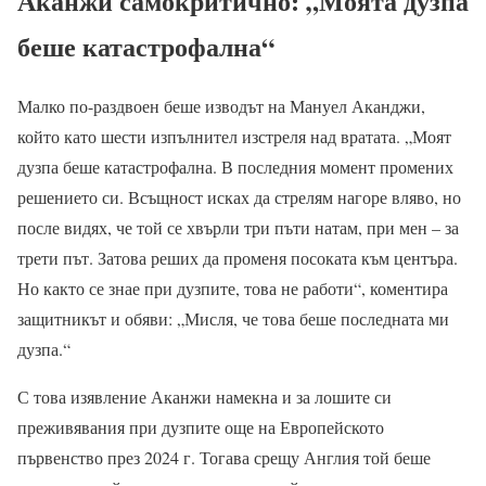
Аканжи самокритично: „Моята дузпа
беше катастрофална“
Малко по-раздвоен беше изводът на Мануел Аканджи,
който като шести изпълнител изстреля над вратата. „Моят
дузпа беше катастрофална. В последния момент промених
решението си. Всъщност исках да стрелям нагоре вляво, но
после видях, че той се хвърли три пъти натам, при мен – за
трети път. Затова реших да променя посоката към центъра.
Но както се знае при дузпите, това не работи“, коментира
защитникът и обяви: „Мисля, че това беше последната ми
дузпа.“
С това изявление Аканжи намекна и за лошите си
преживявания при дузпите още на Европейското
първенство през 2024 г. Тогава срещу Англия той беше