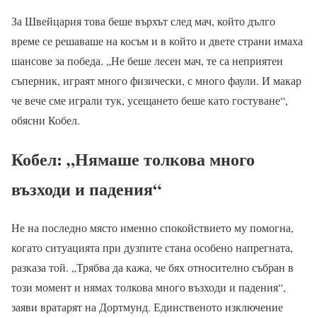
За Швейцария това беше върхът след мач, който дълго
време се решаваше на косъм и в който и двете страни имаха
шансове за победа. „Не беше лесен мач, те са неприятен
съперник, играят много физически, с много фаули. И макар
че вече сме играли тук, усещането беше като гостуване“,
обясни Кобел.
Кобел: „Нямаше толкова много
възходи и падения“
Не на последно място именно спокойствието му помогна,
когато ситуацията при дузпите стана особено напрегната,
разказа той. „Трябва да кажа, че бях относително събран в
този момент и нямах толкова много възходи и падения“,
заяви вратарят на Дортмунд. Единственото изключение