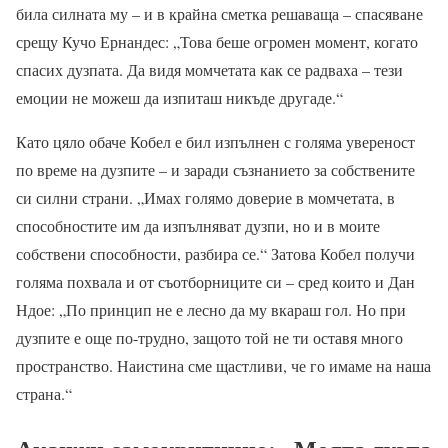
била силната му – и в крайна сметка решаваща – спасяване
срещу Кучо Ернандес: „Това беше огромен момент, когато
спасих дузпата. Да видя момчетата как се радваха – тези
емоции не можеш да изпиташ никъде другаде.“
Като цяло обаче Кобел е бил изпълнен с голяма увереност
по време на дузпите – и заради съзнанието за собствените
си силни страни. „Имах голямо доверие в момчетата, в
способностите им да изпълняват дузпи, но и в моите
собствени способности, разбира се.“ Затова Кобел получи
голяма похвала и от съотборниците си – сред които и Дан
Ндое: „По принцип не е лесно да му вкараш гол. Но при
дузпите е още по-трудно, защото той не ти оставя много
пространство. Наистина сме щастливи, че го имаме на наша
страна.“