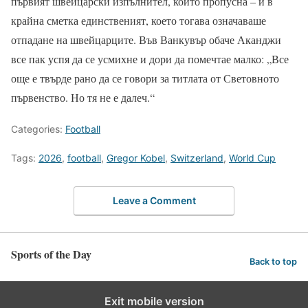
първият швейцарски изпълнител, който пропусна – и в
крайна сметка единственият, което тогава означаваше
отпадане на швейцарците. Във Ванкувър обаче Аканджи
все пак успя да се усмихне и дори да помечтае малко: „Все
още е твърде рано да се говори за титлата от Световното
първенство. Но тя не е далеч.“
Categories:
Football
Tags:
2026
,
football
,
Gregor Kobel
,
Switzerland
,
World Cup
Leave a Comment
Sports of the Day
Back to top
Exit mobile version