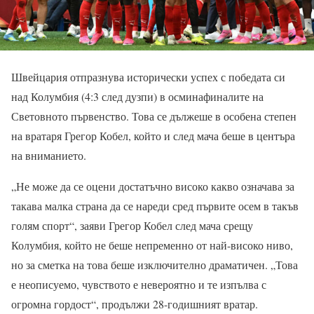
Швейцария отпразнува исторически успех с победата си
над Колумбия (4:3 след дузпи) в осминафиналите на
Световното първенство. Това се дължеше в особена степен
на вратаря Грегор Кобел, който и след мача беше в центъра
на вниманието.
„Не може да се оцени достатъчно високо какво означава за
такава малка страна да се нареди сред първите осем в такъв
голям спорт“, заяви Грегор Кобел след мача срещу
Колумбия, който не беше непременно от най-високо ниво,
но за сметка на това беше изключително драматичен. „Това
е неописуемо, чувството е невероятно и те изпълва с
огромна гордост“, продължи 28-годишният вратар.