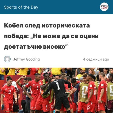
Sports of the Day
Кобел след историческата
победа: „Не може да се оцени
достатъчно високо“
Jeffrey Gooding
4 седмици ago