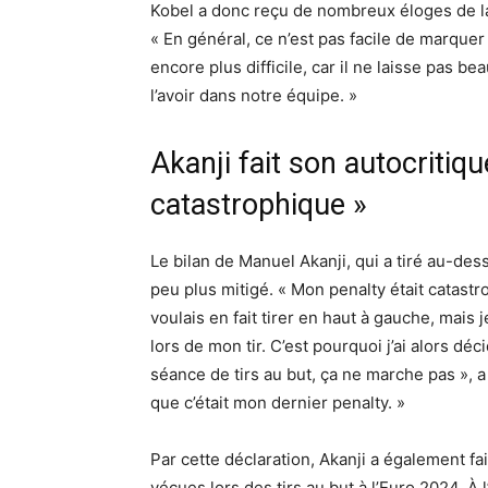
Kobel a donc reçu de nombreux éloges de l
« En général, ce n’est pas facile de marquer 
encore plus difficile, car il ne laisse pa
l’avoir dans notre équipe. »
Akanji fait son autocritiqu
catastrophique »
Le bilan de Manuel Akanji, qui a tiré au-des
peu plus mitigé. « Mon penalty était catastr
voulais en fait tirer en haut à gauche, mais j
lors de mon tir. C’est pourquoi j’ai alors dé
séance de tirs au but, ça ne marche pas », a
que c’était mon dernier penalty. »
Par cette déclaration, Akanji a également fa
vécues lors des tirs au but à l’Euro 2024. À l