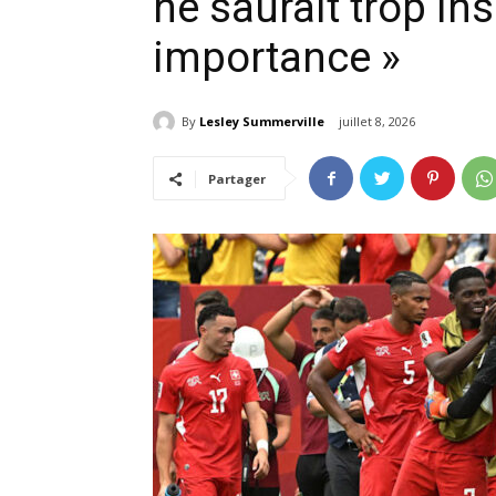
ne saurait trop ins
importance »
By
Lesley Summerville
juillet 8, 2026
Partager