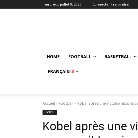
mercredi, juillet 8, 2026
Connecter / rejoindre
HOME
FOOTBALL
BASKETBALL
FRANÇAIS
Accueil
Football
Kobel après une victoire historique 
Football
Kobel après une vi