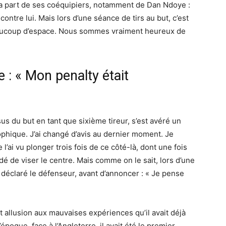
a part de ses coéquipiers, notamment de Dan Ndoye :
contre lui. Mais lors d’une séance de tirs au but, c’est
s beaucoup d’espace. Nous sommes vraiment heureux de
e : « Mon penalty était
sus du but en tant que sixième tireur, s’est avéré un
ophique. J’ai changé d’avis au dernier moment. Je
e l’ai vu plonger trois fois de ce côté-là, dont une fois
cidé de viser le centre. Mais comme on le sait, lors d’une
 déclaré le défenseur, avant d’annoncer : « Je pense
it allusion aux mauvaises expériences qu’il avait déjà
’époque, face à l’Angleterre, il avait été le premier