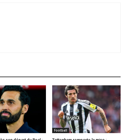
Football
ès son départ du Real :
Tottenham remporte la mise :