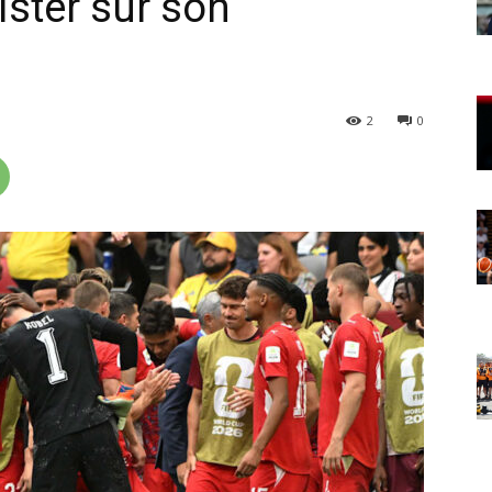
ister sur son
2
0