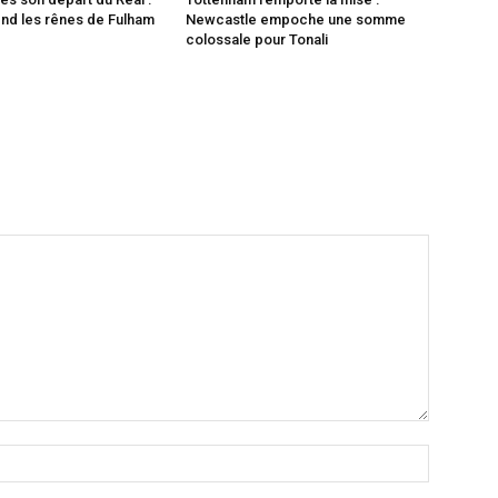
nd les rênes de Fulham
Newcastle empoche une somme
colossale pour Tonali
Nom
:*