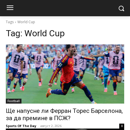
Tags
World Cup
Tag:
World Cup
Football
Ще напусне ли Ферран Торес Барселона,
за да премине в ПСЖ?
Sports Of The Day
-
август 2, 2026
0