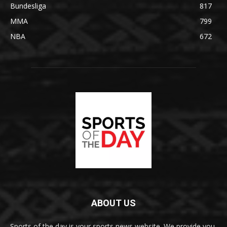
Bundesliga
817
MMA
799
NBA
672
ABOUT US
Sports of the day is your sports news website. We provide you