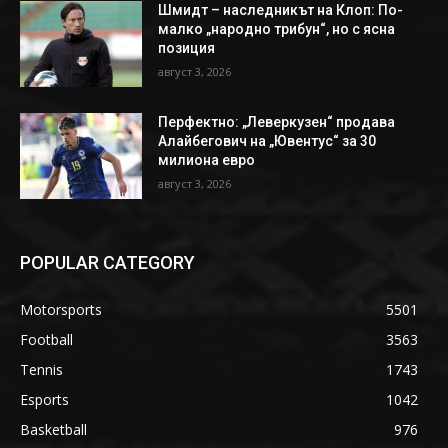
Шмидт – наследникът на Клоп: По-
малко „народно трибун“, но с ясна
позиция
август 3, 2026
Перфектно: „Леверкузен“ продава
Алайбегович на „Ювентус“ за 30
милиона евро
август 3, 2026
POPULAR CATEGORY
Motorsports
5501
Football
3563
Tennis
1743
Esports
1042
Basketball
976