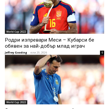
World Cup 2022
Родри изпревари Меси – Кубарси бе
обявен за най-добър млад играч
Jeffrey Gooding
-
юли 20, 2026
0
World Cup 2022