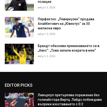
позиция
август 3, 2026
Перфектно: „Леверкузен“ продава
Алайбегович на „Ювентус“ за 30
милиона евро
август 3, 2026
Брандт обяснява преминаването си в
„Аякс“: „Това запали искрата в мен“
август 3, 2026
EDITOR PICKS
Ливърпул претърпява поражение без
голмайстора Виртц: Лийдс побеждава
въпреки изоставането с 0:2