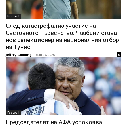
Football
След катастрофално участие на
Световното първенство: Чаабани става
нов селекционер на националния отбор
на Тунис
Jeffrey Gooding
-
юли 29, 2026
0
Football
Председателят на АФА успокоява