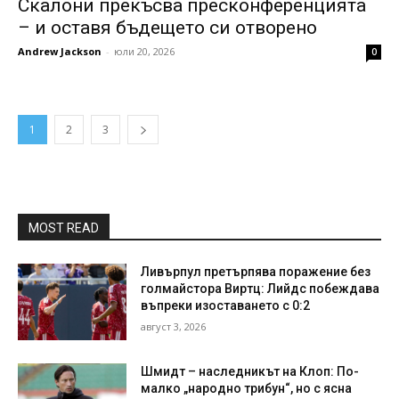
Скалони прекъсва пресконференцията
– и оставя бъдещето си отворено
Andrew Jackson
-
юли 20, 2026
0
1
2
3
MOST READ
Ливърпул претърпява поражение без
голмайстора Виртц: Лийдс побеждава
въпреки изоставането с 0:2
август 3, 2026
Шмидт – наследникът на Клоп: По-
малко „народно трибун“, но с ясна