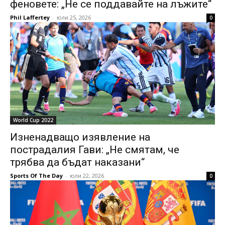
феновете: „Не се поддавайте на лъжите“
Phil Laffertey
-
юли 25, 2026
0
World Cup 2022
Изненадващо изявление на
пострадалия Гави: „Не смятам, че
трябва да бъдат наказани“
Sports Of The Day
-
юли 22, 2026
0