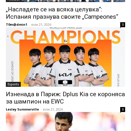
„Насладете се на всяка целувка“:
Испания празнува своите „Campeones“
T0m@dmin1
-
юли 21, 2026
0
Esports
Изненада в Париж: Dplus Kia се короняса
за шампион на EWC
Lesley Summerville
-
юли 21, 2026
0