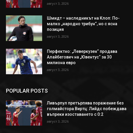
август 3, 2026
Шмидт – наследникът на Клоп: По-
малко „народно трибун“, но с ясна
позиция
август 3, 2026
Перфектно: „Леверкузен“ продава
Алайбегович на „Ювентус“ за 30
милиона евро
август 3, 2026
POPULAR POSTS
Ливърпул претърпява поражение без
голмайстора Виртц: Лийдс побеждава
въпреки изоставането с 0:2
август 3, 2026