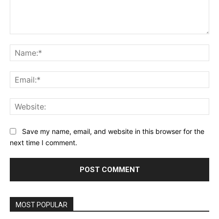
Comment:
Na
Ema
Web
Save my name, email, and website in this browser for the
next time I comment.
MOST POPULAR