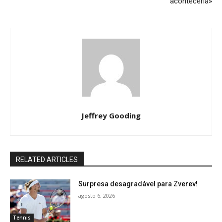
aconteceria»
Jeffrey Gooding
RELATED ARTICLES
Surpresa desagradável para Zverev!
agosto 6, 2026
Tennis