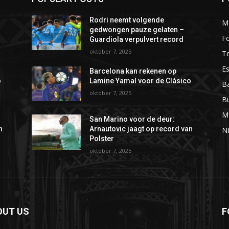
Rodri neemt volgende
M
gedwongen pauze gelaten –
Fo
Guardiola verpulvert record
oktober 7, 2025
T
Es
Barcelona kan rekenen op
o
Lamine Yamal voor de Clásico
Ba
oktober 7, 2025
B
M
San Marino voor de deur:
n
Arnautovic jaagt op record van
N
Polster
oktober 7, 2025
OUT US
F