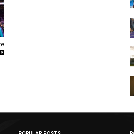
te
0
POPULAR POSTS
P