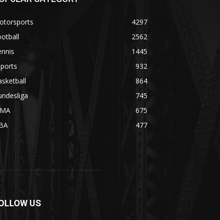
otorsports
4297
otball
2562
ennis
1445
ports
932
sketball
864
undesliga
745
MA
675
BA
477
OLLOW US