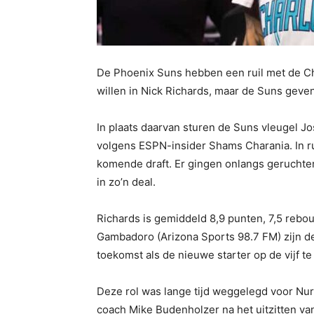
De Phoenix Suns hebben een ruil met de Cha
willen in Nick Richards, maar de Suns geven
In plaats daarvan sturen de Suns vleugel J
volgens ESPN-insider Shams Charania. In ru
komende draft. Er gingen onlangs geruchten
in zo’n deal.
Richards is gemiddeld 8,9 punten, 7,5 rebo
Gambadoro (Arizona Sports 98.7 FM) zijn d
toekomst als de nieuwe starter op de vijf te
Deze rol was lange tijd weggelegd voor Nu
coach Mike Budenholzer na het uitzitten va