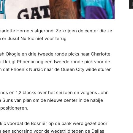
rlotte Hornets afgerond. Ze krijgen de center die ze
 er Jusuf Nurkic niet voor terug
osh Okogie en drie tweede ronde picks naar Charlotte,
il krijgt Phoenix nog een tweede ronde pick voor de
 dat Phoenix Nurkic naar de Queen City wilde sturen
unds en 1,2 blocks over het seizoen en volgens John
e Suns van plan om de nieuwe center in de nabije
 positioneren.
rkic voordat de Bosniër op de bank werd gezet door
n een schorsing voor de wedstrijd tegen de Dallas