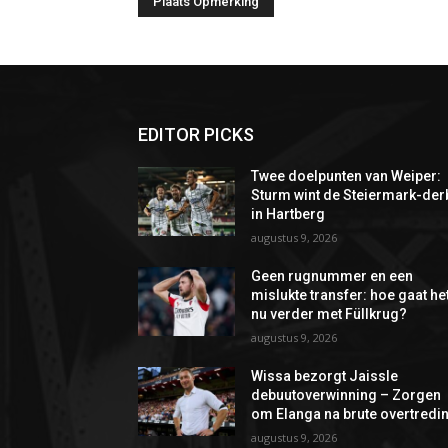
EDITOR PICKS
Twee doelpunten van Weiper:
Sturm wint de Steiermark-der
in Hartberg
augustus 9, 2026
Geen rugnummer en een
mislukte transfer: hoe gaat he
nu verder met Füllkrug?
augustus 9, 2026
Wissa bezorgt Jaissle
debuutoverwinning – Zorgen
om Elanga na brute overtredi
augustus 9, 2026