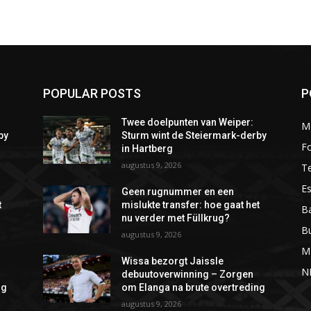
POPULAR POSTS
P
Twee doelpunten van Weiper:
M
by
Sturm wint de Steiermark-derby
Fo
in Hartberg
augustus 9, 2026
T
Es
Geen rugnummer en een
t
mislukte transfer: hoe gaat het
Ba
nu verder met Füllkrug?
B
augustus 9, 2026
M
Wissa bezorgt Jaissle
N
debuutoverwinning – Zorgen
ng
om Elanga na brute overtreding
augustus 9, 2026