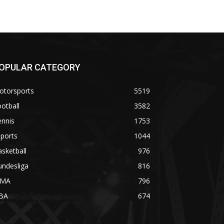
OPULAR CATEGORY
otorsports
5519
otball
3582
ennis
1753
ports
1044
sketball
976
undesliga
816
MA
796
BA
674