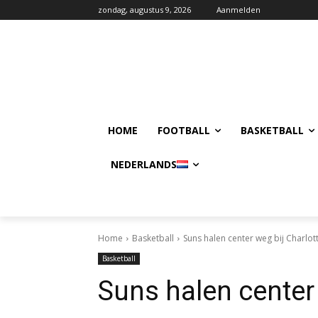
zondag, augustus 9, 2026
Aanmelden
HOME
FOOTBALL
BASKETBALL
NEDERLANDS
Home
Basketball
Suns halen center weg bij Charlot
Basketball
Suns halen center 