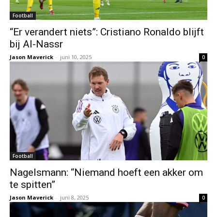
Football
“Er verandert niets”: Cristiano Ronaldo blijft
bij Al-Nassr
Jason Maverick
-
juni 10, 2025
0
Football
Nagelsmann: “Niemand hoeft een akker om
te spitten”
Jason Maverick
-
juni 8, 2025
0