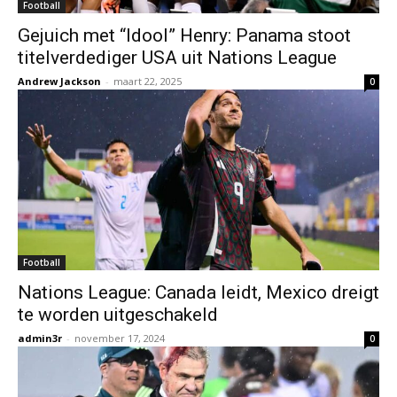
Football
Gejuich met “Idool” Henry: Panama stoot
titelverdediger USA uit Nations League
Andrew Jackson
-
maart 22, 2025
0
Football
Nations League: Canada leidt, Mexico dreigt
te worden uitgeschakeld
admin3r
-
november 17, 2024
0