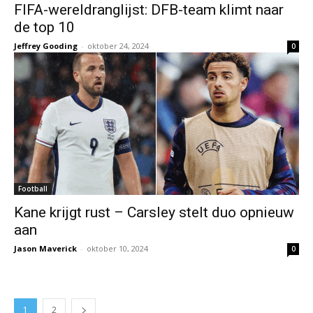
FIFA-wereldranglijst: DFB-team klimt naar
de top 10
Jeffrey Gooding
-
oktober 24, 2024
0
Football
Kane krijgt rust – Carsley stelt duo opnieuw
aan
Jason Maverick
-
oktober 10, 2024
0
1
2