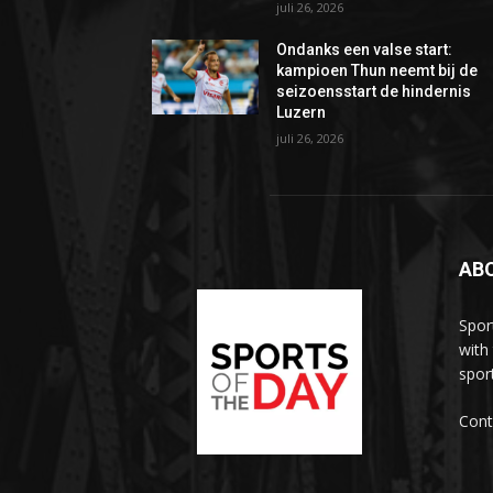
juli 26, 2026
Ondanks een valse start:
kampioen Thun neemt bij de
seizoensstart de hindernis
Luzern
juli 26, 2026
AB
Spor
with
sport
Cont