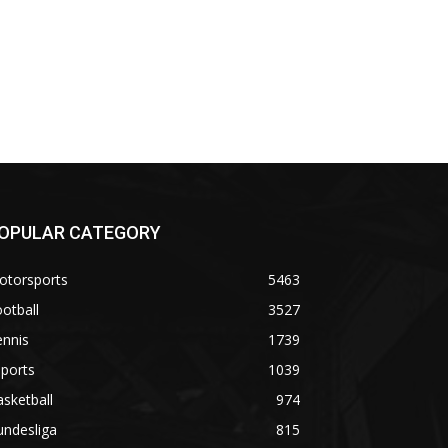
OPULAR CATEGORY
otorsports
5463
otball
3527
ennis
1739
ports
1039
sketball
974
undesliga
815