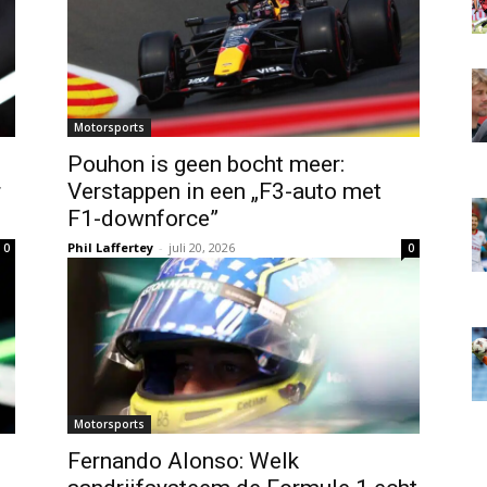
Motorsports
Pouhon is geen bocht meer:
r
Verstappen in een „F3-auto met
F1-downforce”
Phil Laffertey
-
juli 20, 2026
0
0
Motorsports
Fernando Alonso: Welk