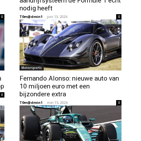
aandrijfsysteem de Formule 1 echt
nodig heeft
T0m@dmin1
-
juni 13, 2026
0
0
Motorsports
n
Fernando Alonso: nieuwe auto van
op
10 miljoen euro met een
bijzondere extra
0
T0m@dmin1
-
mei 15, 2026
0