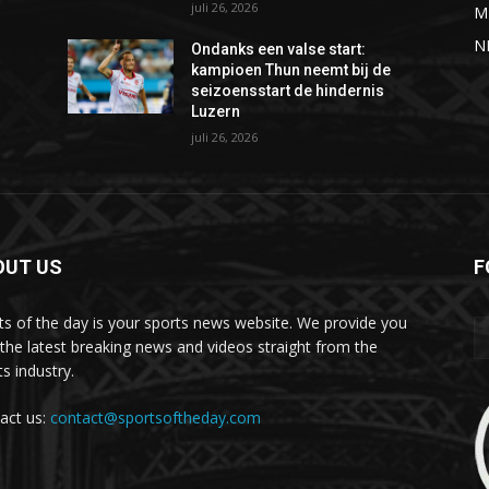
juli 26, 2026
M
N
Ondanks een valse start:
kampioen Thun neemt bij de
seizoensstart de hindernis
Luzern
juli 26, 2026
OUT US
F
ts of the day is your sports news website. We provide you
 the latest breaking news and videos straight from the
s industry.
act us:
contact@sportsoftheday.com