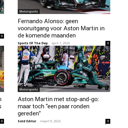
Motorsports
Fernando Alonso: geen
”
vooruitgang voor Aston Martin in
de komende maanden
0
Sports Of The Day
-
april 1, 2026
0
Motorsports
m
Aston Martin met stop-and-go:
s
maar toch “een paar ronden
gereden”
Sotd Editor
-
maart 9, 2026
0
0