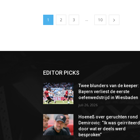
...
1
2
3
10
EDITOR PICKS
Twee blunders van de keeper:
Bayern verliest de eerste
oefenwedstrijd in Wiesbaden
juli 26, 2026
Hoeneß over geruchten rond
Demirovic: “Ik was geïrriteer
door wat er deels werd
besproken”