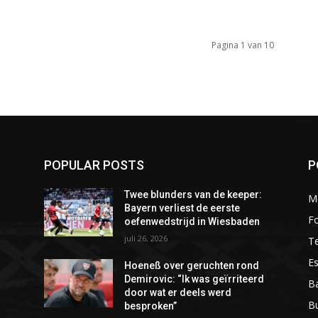
Pagina 1 van 10
POPULAR POSTS
P
Twee blunders van de keeper:
M
Bayern verliest de eerste
Fo
oefenwedstrijd in Wiesbaden
juli 26, 2026
T
Es
Hoeneß over geruchten rond
d
Demirovic: “Ik was geïrriteerd
Ba
door wat er deels werd
B
besproken”