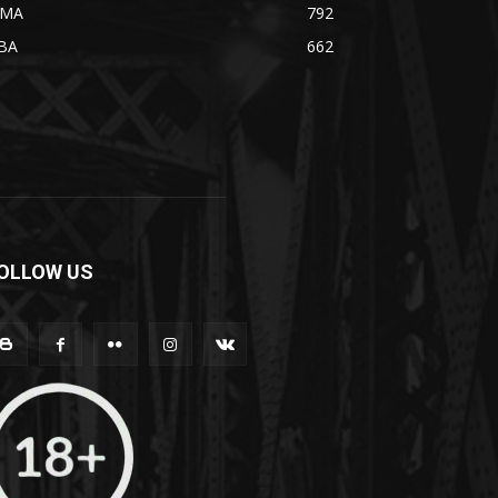
MA
792
BA
662
OLLOW US