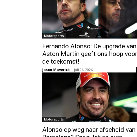
Motorsports
Fernando Alonso: De upgrade van
Aston Martin geeft ons hoop voo
de toekomst!
Jason Maverick
-
juli 26, 2026
Motorsports
Alonso op weg naar afscheid van