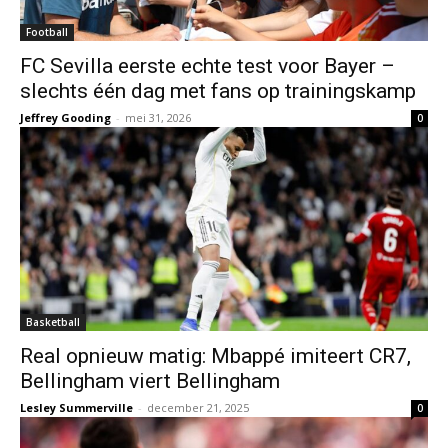
Football
FC Sevilla eerste echte test voor Bayer –
slechts één dag met fans op trainingskamp
Jeffrey Gooding
-
mei 31, 2026
0
Basketball
Real opnieuw matig: Mbappé imiteert CR7,
Bellingham viert Bellingham
Lesley Summerville
-
december 21, 2025
0