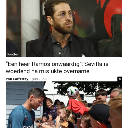
Football
“Een heer Ramos onwaardig”: Sevilla is
woedend na mislukte overname
Phil Laffertey
-
juni 2, 2026
0