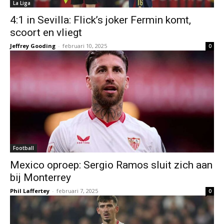
La Liga
4:1 in Sevilla: Flick’s joker Fermin komt,
scoort en vliegt
Jeffrey Gooding
-
februari 10, 2025
0
Football
Mexico oproep: Sergio Ramos sluit zich aan
bij Monterrey
Phil Laffertey
-
februari 7, 2025
0