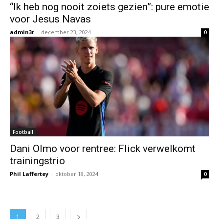
“Ik heb nog nooit zoiets gezien”: pure emotie
voor Jesus Navas
admin3r
-
december 23, 2024
0
Football
Dani Olmo voor rentree: Flick verwelkomt
trainingstrio
Phil Laffertey
-
oktober 18, 2024
0
1
2
3