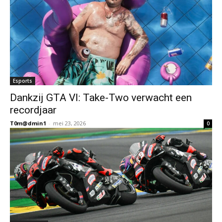
Esports
Dankzij GTA VI: Take-Two verwacht een
recordjaar
T0m@dmin1
-
mei 23, 2026
0