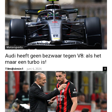
Motorsports
Audi heeft geen bezwaar tegen V8: als het
maar een turbo is!
T0m@dmin1
-
juni 6, 2026
0