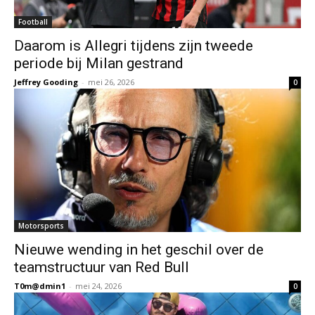
Football
Daarom is Allegri tijdens zijn tweede
periode bij Milan gestrand
Jeffrey Gooding
-
mei 26, 2026
0
Motorsports
Nieuwe wending in het geschil over de
teamstructuur van Red Bull
T0m@dmin1
-
mei 24, 2026
0