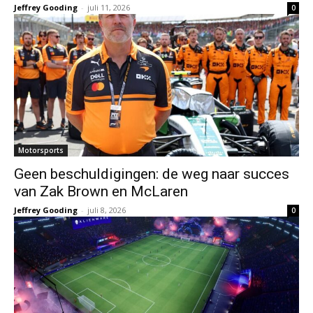
Jeffrey Gooding
-
juli 11, 2026
0
Motorsports
Geen beschuldigingen: de weg naar succes
van Zak Brown en McLaren
Jeffrey Gooding
-
juli 8, 2026
0