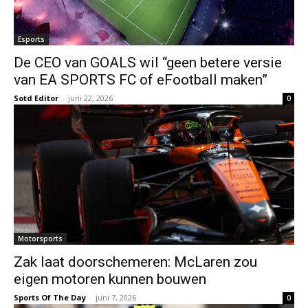
Esports
De CEO van GOALS wil “geen betere versie
van EA SPORTS FC of eFootball maken”
Sotd Editor
-
juni 22, 2026
0
Motorsports
Zak laat doorschemeren: McLaren zou
eigen motoren kunnen bouwen
Sports Of The Day
-
juni 7, 2026
0