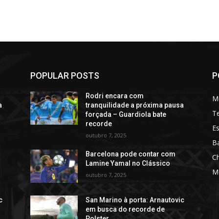
POPULAR POSTS
P
Rodri encara com
M
a
tranquilidade a próxima pausa
T
forçada – Guardiola bate
recorde
Es
outubro 7, 2025
Ba
Barcelona pode contar com
C
Lamine Yamal no Clássico
M
outubro 7, 2025
c
San Marino à porta: Arnautovic
em busca do recorde de
Polster