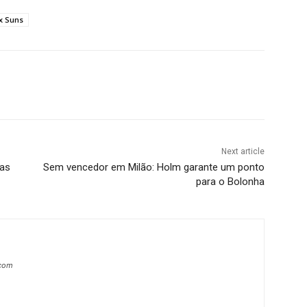
x Suns
Next article
las
Sem vencedor em Milão: Holm garante um ponto
para o Bolonha
.com