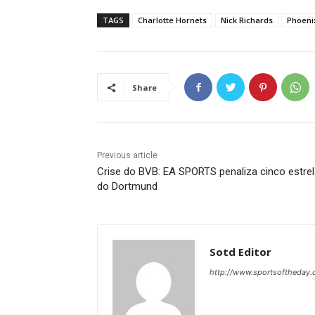
TAGS
Charlotte Hornets
Nick Richards
Phoeni
Share
Previous article
Crise do BVB: EA SPORTS penaliza cinco estre
do Dortmund
Sotd Editor
http://www.sportsoftheday