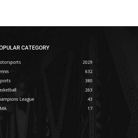
OPULAR CATEGORY
otorsports
2029
ennis
632
ports
380
sketball
263
hampions League
43
MA
17