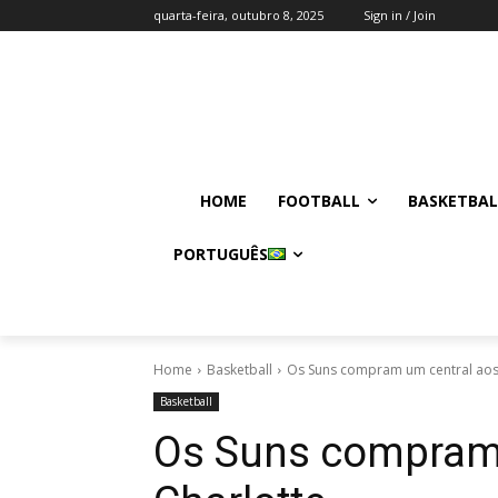
quarta-feira, outubro 8, 2025
Sign in / Join
HOME
FOOTBALL
BASKETBAL
PORTUGUÊS
Home
Basketball
Os Suns compram um central aos
Basketball
Os Suns compram 