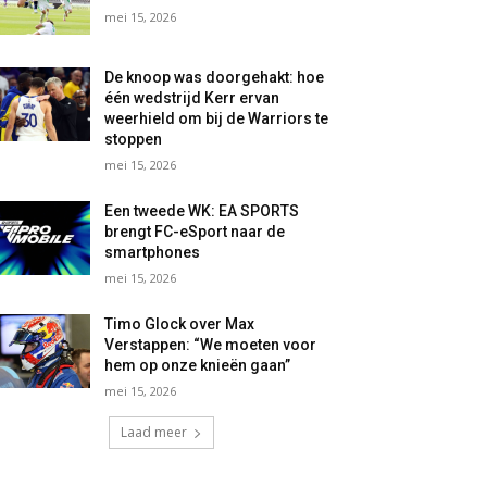
mei 15, 2026
De knoop was doorgehakt: hoe
één wedstrijd Kerr ervan
weerhield om bij de Warriors te
stoppen
mei 15, 2026
Een tweede WK: EA SPORTS
brengt FC-eSport naar de
smartphones
mei 15, 2026
Timo Glock over Max
Verstappen: “We moeten voor
hem op onze knieën gaan”
mei 15, 2026
Laad meer