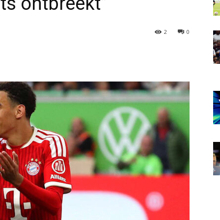
ets ontbreekt”
2
0