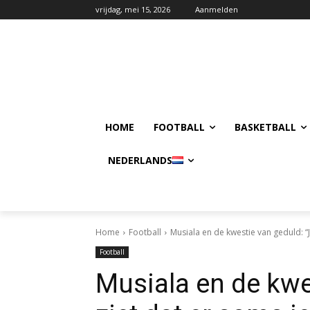
vrijdag, mei 15, 2026
Aanmelden
HOME
FOOTBALL
BASKETBALL
NEDERLANDS
Home
Football
Musiala en de kwestie van geduld: “Je
Football
Musiala en de kwe