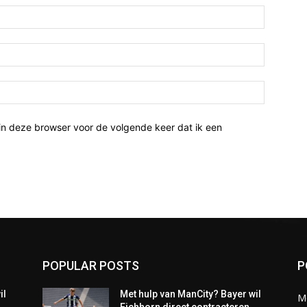
Naam:*
Email:*
Website:
in deze browser voor de volgende keer dat ik een
POPULAR POSTS
P
il
Met hulp van ManCity? Bayer wil
M