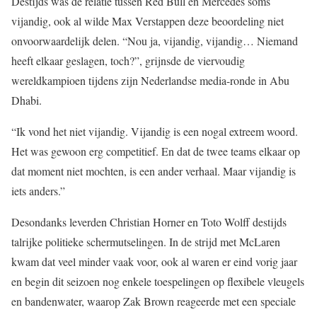
Destijds was de relatie tussen Red Bull en Mercedes soms
vijandig, ook al wilde Max Verstappen deze beoordeling niet
onvoorwaardelijk delen. “Nou ja, vijandig, vijandig… Niemand
heeft elkaar geslagen, toch?”, grijnsde de viervoudig
wereldkampioen tijdens zijn Nederlandse media-ronde in Abu
Dhabi.
“Ik vond het niet vijandig. Vijandig is een nogal extreem woord.
Het was gewoon erg competitief. En dat de twee teams elkaar op
dat moment niet mochten, is een ander verhaal. Maar vijandig is
iets anders.”
Desondanks leverden Christian Horner en Toto Wolff destijds
talrijke politieke schermutselingen. In de strijd met McLaren
kwam dat veel minder vaak voor, ook al waren er eind vorig jaar
en begin dit seizoen nog enkele toespelingen op flexibele vleugels
en bandenwater, waarop Zak Brown reageerde met een speciale