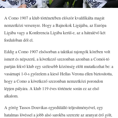
A Como 1907 a klub történetében először kvalifikálta magát
nemzetközi versenyre. Hogy a Bajnokok Ligájába, az Európa
Ligába vagy a Konferencia Ligába kerül-e, az a hátralévő két
fordulóban dől el.
Eddig a Como 1907 elsősorban a taktikai rajongók körében volt
ismert és népszerű, a következő szezonban azonban a Comói-tó
partján fekvő klub egy szélesebb közönség előtt mutatkozhat be: a
vasárnapi 1-0-s győzelem a kieső Hellas Verona ellen biztosította,
hogy a Como a következő szezonban nemzetközi porondon
lépjen pályára. A klub 119 éves története során ez az első
alkalom.
A görög Tassos Douvikas egyedülálló teljesítményével, egy
hatalmas lövéssel a jobb alsó sarokba szerezte az aranyat érő gólt,