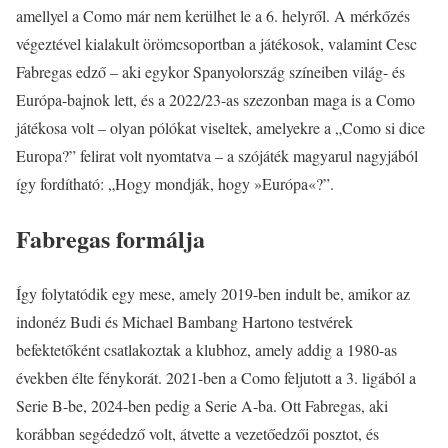
amellyel a Como már nem kerülhet le a 6. helyről. A mérkőzés
végeztével kialakult örömcsoportban a játékosok, valamint Cesc
Fabregas edző – aki egykor Spanyolország színeiben világ- és
Európa-bajnok lett, és a 2022/23-as szezonban maga is a Como
játékosa volt – olyan pólókat viseltek, amelyekre a „Como si dice
Europa?” felirat volt nyomtatva – a szójáték magyarul nagyjából
így fordítható: „Hogy mondják, hogy »Európa«?”.
Fabregas formálja
Így folytatódik egy mese, amely 2019-ben indult be, amikor az
indonéz Budi és Michael Bambang Hartono testvérek
befektetőként csatlakoztak a klubhoz, amely addig a 1980-as
években élte fénykorát. 2021-ben a Como feljutott a 3. ligából a
Serie B-be, 2024-ben pedig a Serie A-ba. Ott Fabregas, aki
korábban segédedző volt, átvette a vezetőedzői posztot, és