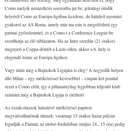
Como melyik nemzetközi sorozatba jut be: jelenlegi ötödik
helyéről Como az Európa-ligában kezdene, de hátulról nyomást
gyakorol az AS Roma, amely már ma este is megelőzheti egy
parmai győzelemmel, és a Como-t a Conference League-be
szoríthatja az élő táblázaton. Ha az Inter szerdán (21 órakor)
megnyeri a Coppa-döntőt a Lazio ellen, akkor a 6. hely is
elegendő lenne az Európa-ligához.
Vagy talán még a Bajnokok Ligájára is elég? A negyedik helyen
álló Milan – egy mérkőzéssel kevesebbel – csupán két ponttal
vezet a Como előtt, így a pillanatnyilag legjobban teljesítő klub
számára még a Bajnokok Ligája is elérhető.
Az észak-olaszok hátralévő mérkőzései papíron
megvalósíthatónak tűnnek: vasárnap 15 órakor hazai pályán
fogadják a Parmát, az utolsó fordulóban (május 24., 15 óra) pedig