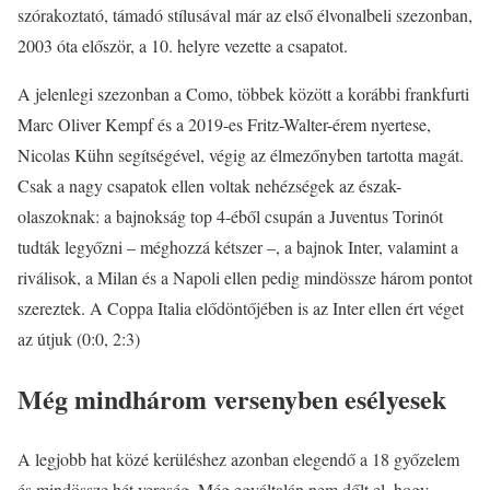
szórakoztató, támadó stílusával már az első élvonalbeli szezonban,
2003 óta először, a 10. helyre vezette a csapatot.
A jelenlegi szezonban a Como, többek között a korábbi frankfurti
Marc Oliver Kempf és a 2019-es Fritz-Walter-érem nyertese,
Nicolas Kühn segítségével, végig az élmezőnyben tartotta magát.
Csak a nagy csapatok ellen voltak nehézségek az észak-
olaszoknak: a bajnokság top 4-éből csupán a Juventus Torinót
tudták legyőzni – méghozzá kétszer –, a bajnok Inter, valamint a
riválisok, a Milan és a Napoli ellen pedig mindössze három pontot
szereztek. A Coppa Italia elődöntőjében is az Inter ellen ért véget
az útjuk (0:0, 2:3)
Még mindhárom versenyben esélyesek
A legjobb hat közé kerüléshez azonban elegendő a 18 győzelem
és mindössze hét vereség. Még egyáltalán nem dőlt el, hogy