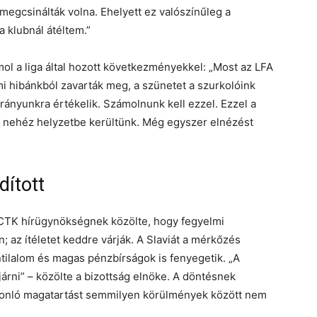
egcsinálták volna. Ehelyett ez valószínűleg a
a klubnál átéltem.”
l a liga által hozott következményekkel: „Most az LFA
mi hibánkból zavarták meg, a szünetet a szurkolóink
rányunkra értékelik. Számolnunk kell ezzel. Ezzel a
l nehéz helyzetbe kerültünk. Még egyszer elnézést
dított
CTK hírügynökségnek közölte, hogy fegyelmi
en; az ítéletet keddre várják. A Slaviát a mérkőzés
ntilalom és magas pénzbírságok is fenyegetik. „A
rni” – közölte a bizottság elnöke. A döntésnek
hasonló magatartást semmilyen körülmények között nem