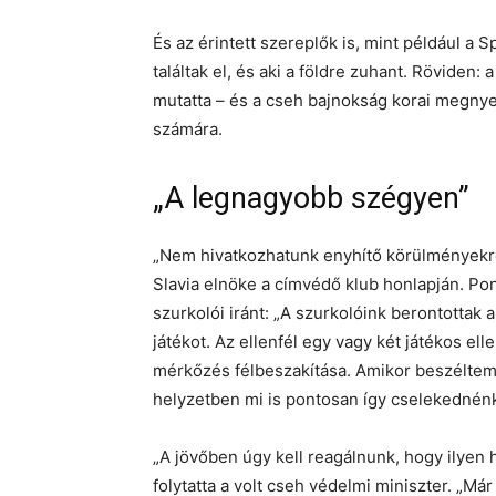
És az érintett szereplők is, mint például a 
találtak el, és aki a földre zuhant. Röviden:
mutatta – és a cseh bajnokság korai megnye
számára.
„A legnagyobb szégyen”
„Nem hivatkozhatunk enyhítő körülményekre
Slavia elnöke a címvédő klub honlapján. Pon
szurkolói iránt: „A szurkolóink berontottak 
játékot. Az ellenfél egy vagy két játékos ell
mérkőzés félbeszakítása. Amikor beszéltem 
helyzetben mi is pontosan így cselekednénk
„A jövőben úgy kell reagálnunk, hogy ilyen
folytatta a volt cseh védelmi miniszter. „Má