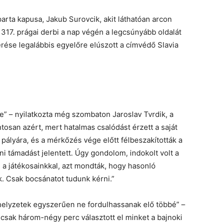
Sparta kapusa, Jakub Surovcik, akit láthatóan arcon
 a 317. prágai derbi a nap végén a legcsúnyább oldalát
rése legalábbis egyelőre elúszott a címvédő Slavia
” – nyilatkozta még szombaton Jaroslav Tvrdik, a
tosan azért, mert hatalmas csalódást érzett a saját
a pályára, és a mérkőzés vége előtt félbeszakították a
eni támadást jelentett. Úgy gondolom, indokolt volt a
a játékosainkkal, azt mondták, hogy hasonló
. Csak bocsánatot tudunk kérni.”
 helyzetek egyszerűen ne fordulhassanak elő többé” –
r csak három-négy perc választott el minket a bajnoki