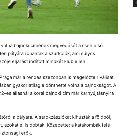
a volna bajnoki címének megvédését a cseh első
len pályára rohantak a szurkolók, ami súlyos
ője eljárást indított mindkét klub ellen.
 Prága már a rendes szezonban is megelőzte riválisát,
ásban gyakorlatilag eldönthette volna a bajnokságot. A
2-es állásnál a korai bajnoki cím már karnyújtásnyira
tóról a pályára. A sarokzászlókat kihúzták a földből,
t, azokat el is dobták. Közepette: a katakombák felé
iztonsági erők.