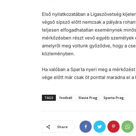
Első nyilatkozatában a Ligaszövetség kijelen
végső sípszó előtt nemcsak a pályára rohant
teljesen elfogadhatatlan eseménynek minősül
mérkőzésben részt vevő egyéb személyek ell
amelyről meg voltunk győződve, hogy a cseh
közleményben.
Ha valóban a Sparta nyeri meg a mérkőzést as
vége előtt már csak öt ponttal maradna el a
TAGS
football
Slavia Prag
Sparta Prag
Share