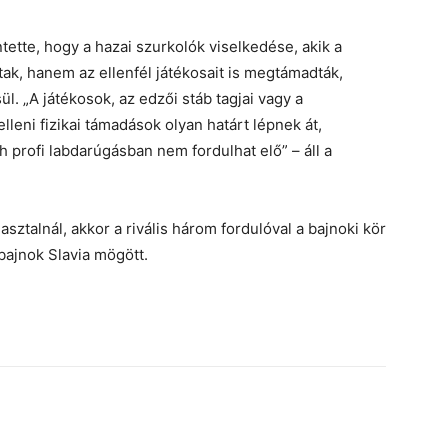
tette, hogy a hazai szurkolók viselkedése, akik a
ak, hanem az ellenfél játékosait is megtámadták,
. „A játékosok, az edzői stáb tagjai vagy a
eni fizikai támadások olyan határt lépnek át,
 profi labdarúgásban nem fordulhat elő” – áll a
ztalnál, akkor a rivális három fordulóval a bajnoki kör
 bajnok Slavia mögött.