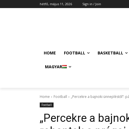
hétfő, május 11, 2026
Sign in / Join
HOME
FOOTBALL
BASKETBALL
MAGYAR
Home
Football
„Percekre a bajnoki ünnepléstől”: p
Football
„Percekre a bajnok