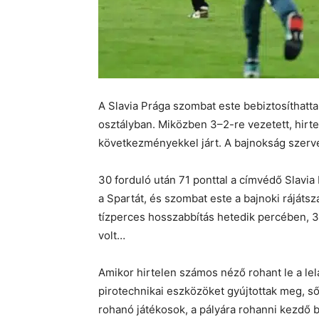
A Slavia Prága szombat este bebiztosíthatt
osztályban. Miközben 3–2-re vezetett, hirte
következményekkel járt. A bajnokság szervez
30 forduló után 71 ponttal a címvédő Slavia
a Spartát, és szombat este a bajnoki rájátsz
tízperces hosszabbítás hetedik percében, 3:
volt…
Amikor hirtelen számos néző rohant le a lelá
pirotechnikai eszközöket gyújtottak meg, ső
rohanó játékosok, a pályára rohanni kezdő b