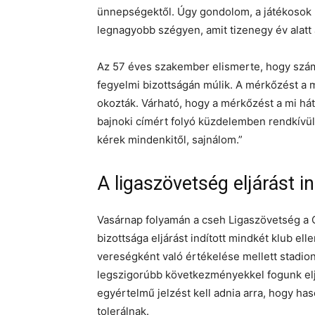
ünnepségektől. Úgy gondolom, a játékosok m
legnagyobb szégyen, amit tizenegy év alatt 
Az 57 éves szakember elismerte, hogy számo
fegyelmi bizottságán múlik. A mérkőzést a 
okozták. Várható, hogy a mérkőzést a mi hát
bajnoki címért folyó küzdelemben rendkívü
kérek mindenkitől, sajnálom.”
A ligaszövetség eljárást in
Vasárnap folyamán a cseh Ligaszövetség a 
bizottsága eljárást indított mindkét klub ell
vereségként való értékelése mellett stadio
legszigorúbb következményekkel fogunk eljá
egyértelmű jelzést kell adnia arra, hogy 
tolerálnak.