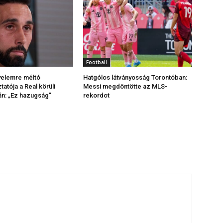
Football
yelemre méltó
Hatgólos látványosság Torontóban:
tatója a Real körüli
Messi megdöntötte az MLS-
án: „Ez hazugság”
rekordot