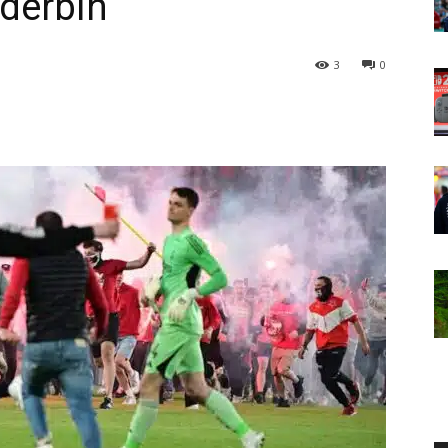
 derbin
3
0