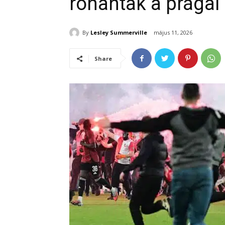
rohantak a prágai
By
Lesley Summerville
május 11, 2026
Share