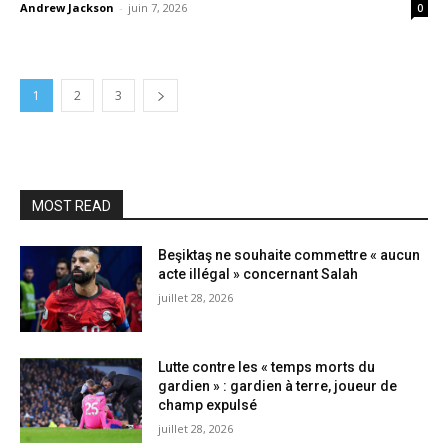
Andrew Jackson
-
juin 7, 2026
0
1
2
3
MOST READ
Beşiktaş ne souhaite commettre « aucun
acte illégal » concernant Salah
juillet 28, 2026
Lutte contre les « temps morts du
gardien » : gardien à terre, joueur de
champ expulsé
juillet 28, 2026