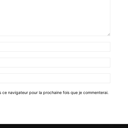
Nom
:*
Email
:*
Site
:
s ce navigateur pour la prochaine fois que je commenterai.