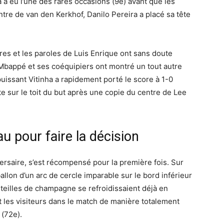
 a eu l’une des rares occasions (9e) avant que les
entre de van den Kerkhof, Danilo Pereira a placé sa tête
ires et les paroles de Luis Enrique ont sans doute
, Mbappé et ses coéquipiers ont montré un tout autre
puissant Vitinha a rapidement porté le score à 1-0
e sur le toit du but après une copie du centre de Lee
u pour faire la décision
iversaire, s’est récompensé pour la première fois. Sur
llon d’un arc de cercle imparable sur le bord inférieur
uteilles de champagne se refroidissaient déjà en
t les visiteurs dans le match de manière totalement
 (72e).