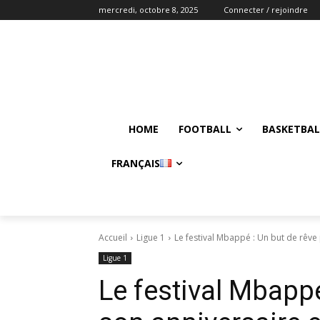
mercredi, octobre 8, 2025
Connecter / rejoindre
HOME
FOOTBALL
BASKETBAL
FRANÇAIS
Accueil
Ligue 1
Le festival Mbappé : Un but de rêve 
Ligue 1
Le festival Mbappé