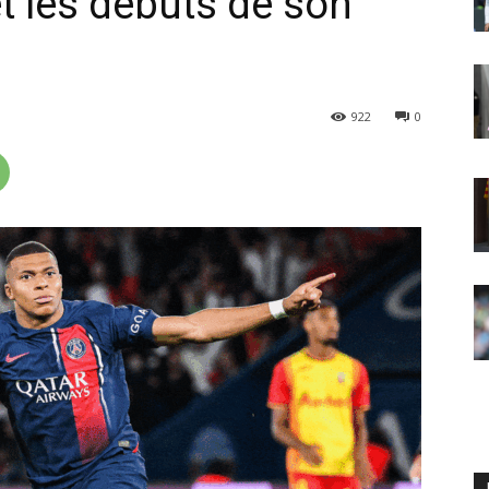
t les débuts de son
922
0