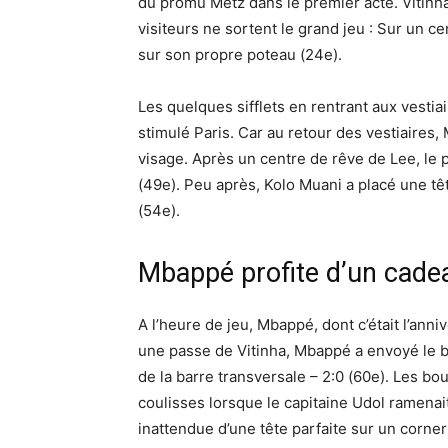
du promu Metz dans le premier acte. Vitinha
visiteurs ne sortent le grand jeu : Sur un c
sur son propre poteau (24e).
Les quelques sifflets en rentrant aux vestia
stimulé Paris. Car au retour des vestiaires
visage. Après un centre de rêve de Lee, le 
(49e). Peu après, Kolo Muani a placé une têt
(54e).
Mbappé profite d’un cadea
A l’heure de jeu, Mbappé, dont c’était l’ann
une passe de Vitinha, Mbappé a envoyé le ba
de la barre transversale – 2:0 (60e). Les bo
coulisses lorsque le capitaine Udol ramenai
inattendue d’une tête parfaite sur un corner