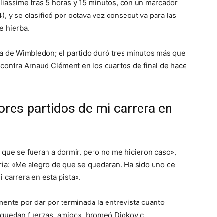
Aliassime tras 5 horas y 15 minutos, con un marcador
4), y se clasificó por octava vez consecutiva para las
e hierba.
oria de Wimbledon; el partido duró tres minutos más que
r contra Arnaud Clément en los cuartos de final de hace
ores partidos de mi carrera en
t que se fueran a dormir, pero no me hicieron caso»,
toria: «Me alegro de que se quedaran. Ha sido uno de
 carrera en esta pista».
emente por dar por terminada la entrevista cuanto
quedan fuerzas, amigo», bromeó Djokovic.