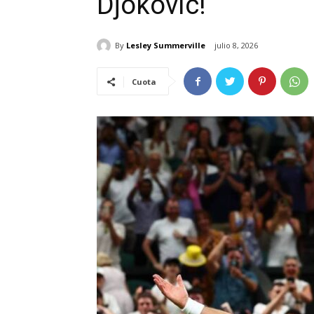
Djokovic!
By
Lesley Summerville
julio 8, 2026
Cuota