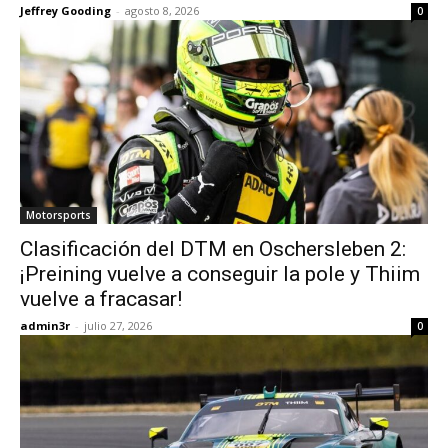
Jeffrey Gooding
-
agosto 8, 2026
0
Motorsports
Clasificación del DTM en Oschersleben 2:
¡Preining vuelve a conseguir la pole y Thiim
vuelve a fracasar!
admin3r
-
julio 27, 2026
0