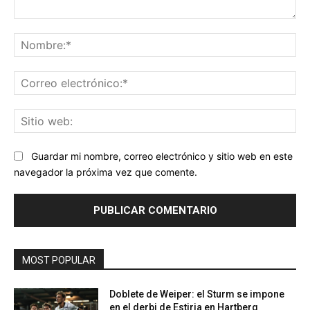
Comentario:
No
Co
ele
Sit
we
Guardar mi nombre, correo electrónico y sitio web en este
navegador la próxima vez que comente.
MOST POPULAR
Doblete de Weiper: el Sturm se impone
en el derbi de Estiria en Hartberg