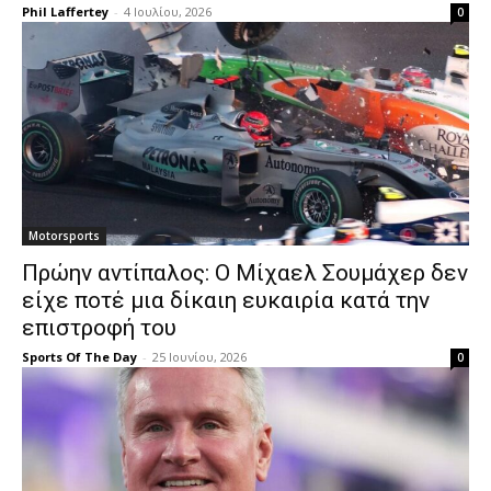
Phil Laffertey
-
4 Ιουλίου, 2026
0
Motorsports
Πρώην αντίπαλος: Ο Μίχαελ Σουμάχερ δεν
είχε ποτέ μια δίκαιη ευκαιρία κατά την
επιστροφή του
Sports Of The Day
-
25 Ιουνίου, 2026
0