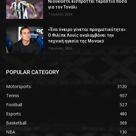
Νιούκαστλ εισπράττει τεράστια ποσά
για τον Τονάλι
7 Ιουλίου, 2026
«Ένα όνειρο γίνεται πραγματικότητα»:
Ο Φιλίπε Λουίς αναλαμβάνει την
τεχνική ηγεσία της Μονακό
7 Ιουλίου, 2026
POPULAR CATEGORY
Motorsports
3120
Tennis
907
Football
527
Esports
480
Basketball
369
NBA
130