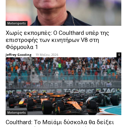
Motorsports
Χωρίς εκπομπές: Ο Coulthard υπέρ της
επιστροφής των κινητήρων V8 στη
Φόρμουλα 1
Jeffrey Gooding
-
19 Μαΐου, 2026
0
Motorsports
Coulthard: Το Μαϊάμι δύσκολα θα δείξει