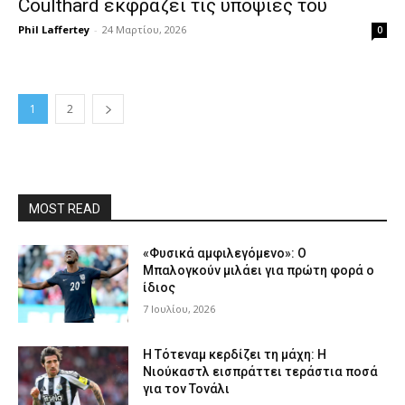
Coulthard εκφράζει τις υποψίες του
Phil Laffertey
-
24 Μαρτίου, 2026
0
1
2
MOST READ
«Φυσικά αμφιλεγόμενο»: Ο
Μπαλογκούν μιλάει για πρώτη φορά ο
ίδιος
7 Ιουλίου, 2026
Η Τότεναμ κερδίζει τη μάχη: Η
Νιούκαστλ εισπράττει τεράστια ποσά
για τον Τονάλι