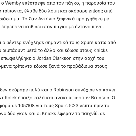
 ο Wemby επέστρεψε από τον πάγκο, η παρουσία του
ο τρίποντα, έλαβε δύο λόμπ και σκόραρε επίσης από
διάστημα. Το Σαν Αντόνιο ξαφνικά προηγήθηκε με
 έπρεπε να καθίσει στον πάγκο με έντονο πόνο.
αι ο σέντερ ενόχλησε σημαντικά τους Spurs κάτω από
ό ριμπάουντ μετά το άλλο και έδωσε στους Knicks
ς επωφελήθηκε ο Jordan Clarkson στην αρχή του
χόμενα τρίποντα έδωσε ξανά το προβάδισμα στους
ο δεν σκόραρε πολύ και ο Robinson συνέχισε να κάνει
τ Kolek έπαιξε καλά και ανακούφισε τον Brunson. Ο
αφορά σε 105:108 για τους Spurs 5:23 λεπτά πριν το
νο δύο γκολ και οι Knicks έφεραν το παιχνίδι σε