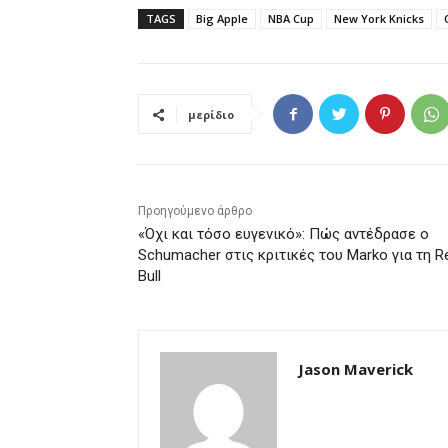
TAGS
Big Apple
NBA Cup
New York Knicks
μερίδιο
Προηγούμενο άρθρο
«Όχι και τόσο ευγενικό»: Πώς αντέδρασε ο
Schumacher στις κριτικές του Marko για τη R
Bull
Jason Maverick