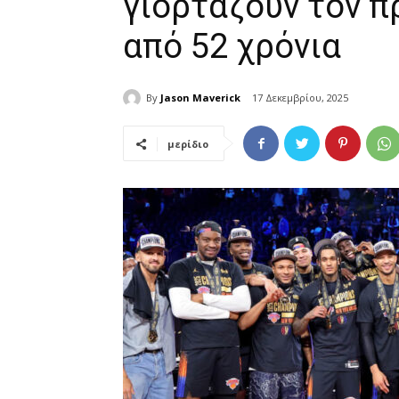
γιορτάζουν τον π
από 52 χρόνια
By
Jason Maverick
17 Δεκεμβρίου, 2025
μερίδιο