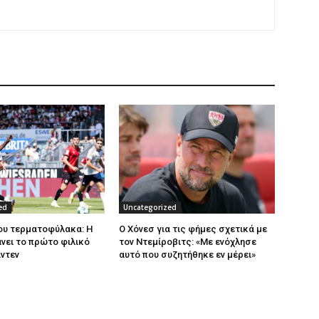
ed
Uncategorized
ου τερματοφύλακα: Η
Ο Χόνεσ για τις φήμες σχετικά με
νει το πρώτο φιλικό
τον Ντεμίροβιτς: «Με ενόχλησε
ντεν
αυτό που συζητήθηκε εν μέρει»