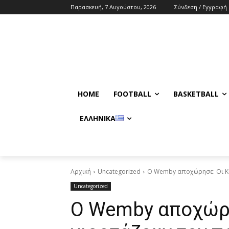
Παρασκευή, 7 Αυγούστου, 2026
Σύνδεση / Εγγραφή
HOME
FOOTBALL
BASKETBALL
ΕΛΛΗΝΙΚΆ
Αρχική
Uncategorized
Ο Wemby αποχώρησε: Οι Kni
Uncategorized
Ο Wemby αποχώρη