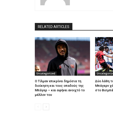
RELATED ARTICLES
Uncategorized
Uncategoriz
Ο Τίλμαν επικρίνει δημόσια τη
Δύο λάθη τ
διοίκηση και τους οπαδούς της
Μπάγερν χά
Μπάγερ – και αφήνει ανοιχτό το
στο Βισμπά
μέλλον του