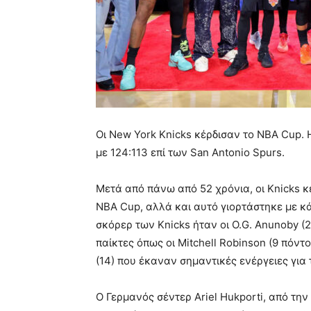
Οι New York Knicks κέρδισαν το NBA Cup.
με 124:113 επί των San Antonio Spurs.
Μετά από πάνω από 52 χρόνια, οι Knicks κ
NBA Cup, αλλά και αυτό γιορτάστηκε με κά
σκόρερ των Knicks ήταν οι O.G. Anunoby (2
παίκτες όπως οι Mitchell Robinson (9 πόντοι
(14) που έκαναν σημαντικές ενέργειες για
Ο Γερμανός σέντερ Ariel Hukporti, από την