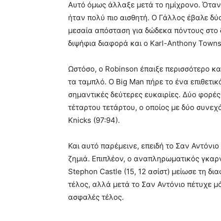
Αυτό όμως άλλαξε μετά το ημίχρονο. Όταν
ήταν πολύ πιο αισθητή. Ο Γάλλος έβαλε δύ
μεσαία απόσταση για δώδεκα πόντους στο 
διψήφια διαφορά και ο Karl-Anthony Towns
Ωστόσο, ο Robinson έπαιξε περισσότερο κ
τα ταμπλό. Ο Big Man πήρε το ένα επιθετικ
σημαντικές δεύτερες ευκαιρίες. Δύο φορέ
τέταρτου τετάρτου, ο οποίος με δύο συνε
Knicks (97:94).
Και αυτό παρέμεινε, επειδή το Σαν Αντόνι
ζημιά. Επιπλέον, ο αναπληρωματικός γκαρν
Stephon Castle (15, 12 ασίστ) μείωσε τη δι
τέλος, αλλά μετά το Σαν Αντόνιο πέτυχε μό
ασφαλές τέλος.