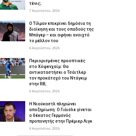
τένις;
7 Αυγούστου, 2026
Ο Τίλμαν επικρίνει δημόσια τη
διοίκηση και τους οπαδούς της
Μπάγερ – και αφήνει ανοιχτό
το μέλλον του
6 Αυγούστου, 2026
Περιορισμένες προοπτικές
στο Χόφενχαϊμ: Θα
αντικαταστήσει ο Τσάιτλερ
τον προκάτοχό του Ντάγκιμ
στην RB;
6 Αυγούστου, 2026
Η Νιούκαστλ πληρώνει
αποζημίωση: Ο Γιάισλε γίνεται
ο δέκατος Γερμανός
προπονητής στην Πρέμιερ Λιγκ
6 Αυγούστου, 2026