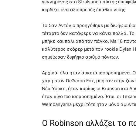
γεννημένος στο Stralsund παίκτης επωφελεί
κερδίζει ένα αξιοπρεπές έπαθλο νίκης.
Το Σαν Αντόνιο προηγήθηκε με διψήφια δι
τέταρτο δεν κατάφερε να κάνει πολλά. Το ί
μπήκε και πάλι από τον πάγκο. Με 18 πόντο
καλύτερος σκόρερ μετά τον rookie Dylan H
σημείωσαν διψήφιο αριθμό πόντων.
Αρχικά, όλα ήταν αρκετά ισορροπημένα. Οι
χάρη στον De’Aaron Fox, μπήκαν στην ζώνη
Νέα Υόρκη, ήταν κυρίως οι Brunson και An
ήταν λίγο πιο ισορροπημένο. Έτσι, οι Texan
Wembanyama μέχρι τότε ήταν μόνο αμυντι
Ο Robinson αλλάζει το πα