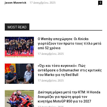
Jason Maverick
-
17 Δεκεμβρίου, 2025
0
MOST READ
Ο Wemby αποχώρησε: Οι Knicks
γιορτάζουν τον πρώτο τους τίτλο μετά
από 52 χρόνια
17 Δεκεμβρίου, 2025
«Όχι και τόσο ευγενικό»: Πώς
αντέδρασε ο Schumacher στις κριτικές
του Marko για τη Red Bull
17 Δεκεμβρίου, 2025
Δεύτερη μάρκα μετά την KTM: Η Honda
δοκιμάζει για πρώτη φορά τον
κινητήρα MotoGP 850 για το 2027
17 Δεκεμβρίου, 2025