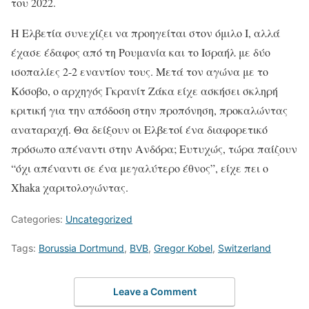
του 2022.
Η Ελβετία συνεχίζει να προηγείται στον όμιλο Ι, αλλά
έχασε έδαφος από τη Ρουμανία και το Ισραήλ με δύο
ισοπαλίες 2-2 εναντίον τους. Μετά τον αγώνα με το
Κόσοβο, ο αρχηγός Γκρανίτ Ζάκα είχε ασκήσει σκληρή
κριτική για την απόδοση στην προπόνηση, προκαλώντας
αναταραχή. Θα δείξουν οι Ελβετοί ένα διαφορετικό
πρόσωπο απέναντι στην Ανδόρα; Ευτυχώς, τώρα παίζουν
“όχι απέναντι σε ένα μεγαλύτερο έθνος”, είχε πει ο
Xhaka χαριτολογώντας.
Categories:
Uncategorized
Tags:
Borussia Dortmund
,
BVB
,
Gregor Kobel
,
Switzerland
Leave a Comment