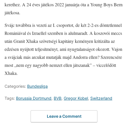
kerethez. A 24 éves játékos 2022 januárja óta a Young Boys Bern
játékosa.
Svájc továbbra is vezeti az I. csoportot, de két 2-2-es döntetlennel
Romániával és Izraellel szemben is alulmaradt. A koszovói meccs
után Granit Xhaka szövetségi kapitány keményen kritizálta az
edzésen nyújtott teljesítményt, ami nyugtalanságot okozott. Vajon
a svájciak más arcukat mutatják majd Andorra ellen? Szerencsére
most „nem egy nagyobb nemzet ellen játszanak” – viccelődött
Xhaka.
Categories:
Bundesliga
Tags:
Borussia Dortmund
,
BVB
,
Gregor Kobel
,
Switzerland
Leave a Comment