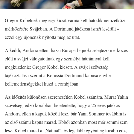
Gregor Kobelnek még egy kicsit várnia kell hatodik nemzetközi
mérkőzésére Svájcban. A Dortmund játékosa ismét lesérült –
ezzel egy újoncnak nyitotta meg az utat.
A keddi, Andorra elleni hazai Európa-bajnoki selejtező mérkőzés
előtt a svájci válogatottnak egy személyi hátránnyal kell
megküzdenie: Gregor Kobel kiesett. A svájci szövetség
tájékoztatása szerint a Borussia Dortmund kapusa enyhe
kellemetlenségekkel küzd a combjában.
Az időzítés különösen szerencsétlen Kobel számára. Murat Yakin
szövetségi edző korábban bejelentette, hogy a 25 éves játékos
Andorra ellen a kapuk között lesz, bár Yann Sommer továbbra is
az első számú kapus marad. Ebből azonban most már semmi sem
lesz. Kobel marad a „Natinál”, és legalább egyénileg tovább edz,