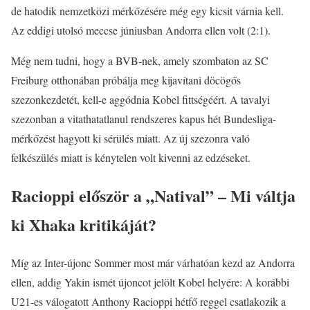
de hatodik nemzetközi mérkőzésére még egy kicsit várnia kell.
Az eddigi utolsó meccse júniusban Andorra ellen volt (2:1).
Még nem tudni, hogy a BVB-nek, amely szombaton az SC
Freiburg otthonában próbálja meg kijavítani döcögős
szezonkezdetét, kell-e aggódnia Kobel fittségéért. A tavalyi
szezonban a vitathatatlanul rendszeres kapus hét Bundesliga-
mérkőzést hagyott ki sérülés miatt. Az új szezonra való
felkészülés miatt is kénytelen volt kivenni az edzéseket.
Racioppi először a „Natival” – Mi váltja
ki Xhaka kritikáját?
Míg az Inter-újonc Sommer most már várhatóan kezd az Andorra
ellen, addig Yakin ismét újoncot jelölt Kobel helyére: A korábbi
U21-es válogatott Anthony Racioppi hétfő reggel csatlakozik a