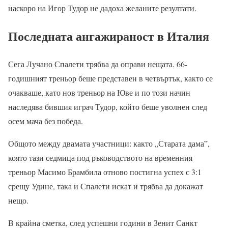
наскоро на Игор Тудор не дадоха желаните резултати.
Последната ангажираност в Италия
Сега Лучано Спалети трябва да оправи нещата. 66-
годишният треньор беше представен в четвъртък, както се
очакваше, като нов треньор на Юве и по този начин
наследява бившия играч Тудор, който беше уволнен след
осем мача без победа.
Общото между двамата участници: както „Старата дама”,
която тази седмица под ръководството на временния
треньор Масимо Брамбила отново постигна успех с 3:1
срещу Удине, така и Спалети искат и трябва да докажат
нещо.
В крайна сметка, след успешни години в Зенит Санкт