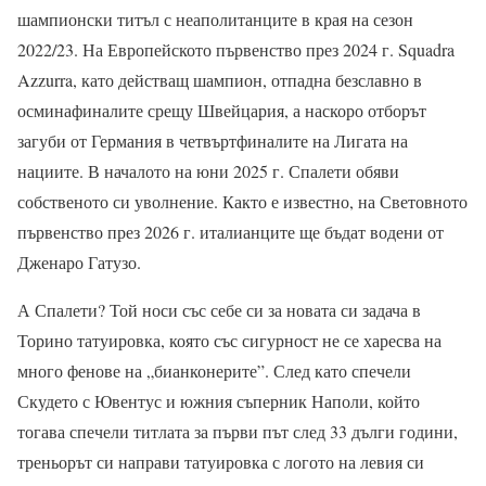
шампионски титъл с неаполитанците в края на сезон
2022/23. На Европейското първенство през 2024 г. Squadra
Azzurra, като действащ шампион, отпадна безславно в
осминафиналите срещу Швейцария, а наскоро отборът
загуби от Германия в четвъртфиналите на Лигата на
нациите. В началото на юни 2025 г. Спалети обяви
собственото си уволнение. Както е известно, на Световното
първенство през 2026 г. италианците ще бъдат водени от
Дженаро Гатузо.
А Спалети? Той носи със себе си за новата си задача в
Торино татуировка, която със сигурност не се харесва на
много фенове на „бианконерите”. След като спечели
Скудето с Ювентус и южния съперник Наполи, който
тогава спечели титлата за първи път след 33 дълги години,
треньорът си направи татуировка с логото на левия си