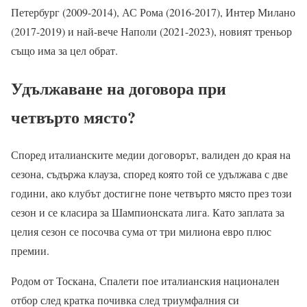
Петербург (2009-2014), АС Рома (2016-2017), Интер Милано
(2017-2019) и най-вече Наполи (2021-2023), новият треньор
също има за цел обрат.
Удължаване на договора при
четвърто място?
Според италианските медии договорът, валиден до края на
сезона, съдържа клауза, според която той се удължава с две
години, ако клубът достигне поне четвърто място през този
сезон и се класира за Шампионската лига. Като заплата за
целия сезон се посочва сума от три милиона евро плюс
премии.
Родом от Тоскана, Спалети пое италианския национален
отбор след кратка почивка след триумфалния си