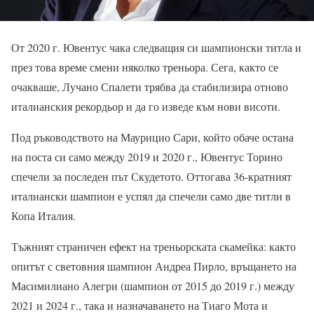
От 2020 г. Ювентус чака следващия си шампионски титла и
през това време смени няколко треньора. Сега, както се
очакваше, Лучано Спалети трябва да стабилизира отново
италианския рекордьор и да го изведе към нови висоти.
Под ръководството на Маурицио Сари, който обаче остана
на поста си само между 2019 и 2020 г., Ювентус Торино
спечели за последен път Скудетото. Оттогава 36-кратният
италиански шампион е успял да спечели само две титли в
Копа Италия.
Тъжният страничен ефект на треньорската скамейка: както
опитът с световния шампион Андреа Пирло, връщането на
Масимилиано Алегри (шампион от 2015 до 2019 г.) между
2021 и 2024 г., така и назначаването на Тиаго Мота и