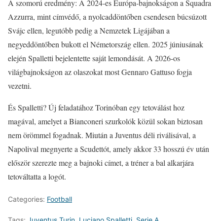
A szomorú eredmény: A 2024-es Európa-bajnokságon a Squadra
Azzurra, mint címvédő, a nyolcaddöntőben csendesen búcsúzott
Svájc ellen, legutóbb pedig a Nemzetek Ligájában a
negyeddöntőben bukott el Németország ellen. 2025 júniusának
elején Spalletti bejelentette saját lemondását. A 2026-os
világbajnokságon az olaszokat most Gennaro Gattuso fogja
vezetni.
És Spalletti? Új feladatához Torinóban egy tetoválást hoz
magával, amelyet a Bianconeri szurkolók közül sokan biztosan
nem örömmel fogadnak. Miután a Juventus déli riválisával, a
Napolival megnyerte a Scudettót, amely akkor 33 hosszú év után
először szerezte meg a bajnoki címet, a tréner a bal alkarjára
tetováltatta a logót.
Categories:
Football
Tags:
Juventus Turin
,
Luciano Spalletti
,
Serie A