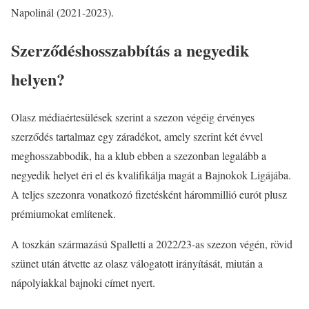
Napolinál (2021-2023).
Szerződéshosszabbítás a negyedik
helyen?
Olasz médiaértesülések szerint a szezon végéig érvényes
szerződés tartalmaz egy záradékot, amely szerint két évvel
meghosszabbodik, ha a klub ebben a szezonban legalább a
negyedik helyet éri el és kvalifikálja magát a Bajnokok Ligájába.
A teljes szezonra vonatkozó fizetésként hárommillió eurót plusz
prémiumokat említenek.
A toszkán származású Spalletti a 2022/23-as szezon végén, rövid
szünet után átvette az olasz válogatott irányítását, miután a
nápolyiakkal bajnoki címet nyert.