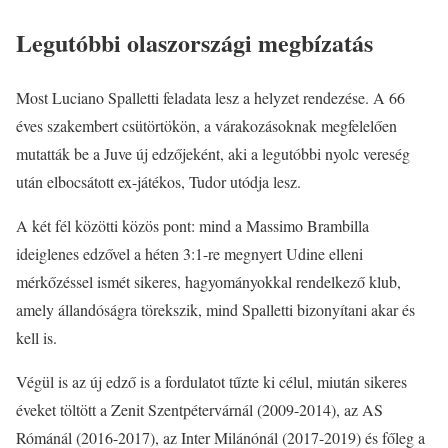
Legutóbbi olaszországi megbízatás
Most Luciano Spalletti feladata lesz a helyzet rendezése. A 66
éves szakembert csütörtökön, a várakozásoknak megfelelően
mutatták be a Juve új edzőjeként, aki a legutóbbi nyolc vereség
után elbocsátott ex-játékos, Tudor utódja lesz.
A két fél közötti közös pont: mind a Massimo Brambilla
ideiglenes edzővel a héten 3:1-re megnyert Udine elleni
mérkőzéssel ismét sikeres, hagyományokkal rendelkező klub,
amely állandóságra törekszik, mind Spalletti bizonyítani akar és
kell is.
Végül is az új edző is a fordulatot tűzte ki célul, miután sikeres
éveket töltött a Zenit Szentpétervárnál (2009-2014), az AS
Rómánál (2016-2017), az Inter Milánónál (2017-2019) és főleg a