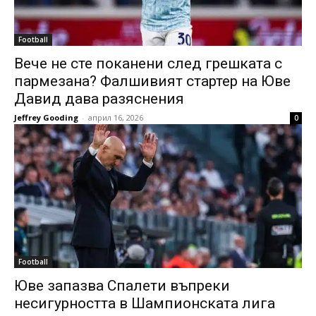
Football
Вече не сте поканени след грешката с
пармезана? Фалшивият стартер на Юве
Давид дава разяснения
Jeffrey Gooding
-
април 16, 2026
0
Football
Юве запазва Спалети въпреки
несигурността в Шампионската лига