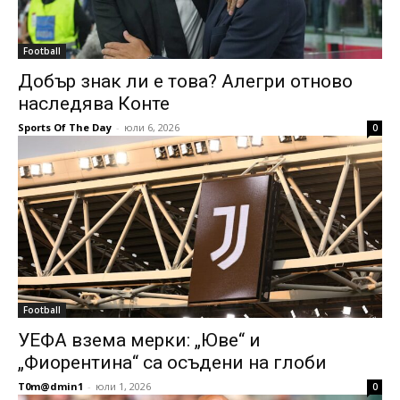
Football
Добър знак ли е това? Алегри отново
наследява Конте
Sports Of The Day
-
юли 6, 2026
0
Football
УЕФА взема мерки: „Юве“ и
„Фиорентина“ са осъдени на глоби
T0m@dmin1
-
юли 1, 2026
0