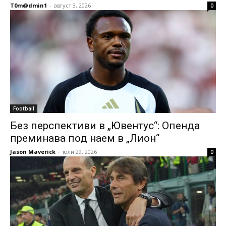
T0m@dmin1
-
август 3, 2026
0
Football
Без перспективи в „Ювентус“: Опенда
преминава под наем в „Лион“
Jason Maverick
-
юли 29, 2026
0