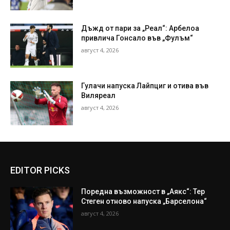
Дъжд от пари за „Реал“: Арбелоа
привлича Гонсало във „Фулъм“
август 4, 2026
Гулачи напуска Лайпциг и отива във
Виляреал
август 4, 2026
EDITOR PICKS
Поредна възможност в „Аякс“: Тер
Стеген отново напуска „Барселона“
август 4, 2026