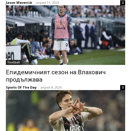
Jason Maverick
-
април 11, 2026
0
Football
Епидемичният сезон на Влахович
продължава
Sports Of The Day
-
април 8, 2026
0