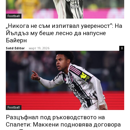
Football
„Никога не съм изпитвал увереност“: На
Йълдъз му беше лесно да напусне
Байерн
Sotd Editor
-
март 19, 2026
0
Football
Разцъфнал под ръководството на
Спалети: Маккени подновява договора