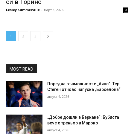
си в Торино
Lesley Summerville
-
март 3, 2026
0
1
2
3
MOST READ
Поредна възможност в „Аякс“: Тер
Стеген отново напуска „Барселона“
август 4, 2026
„Добре дошли в Беркане“: Бубиста
вече е треньор в Мароко
август 4, 2026