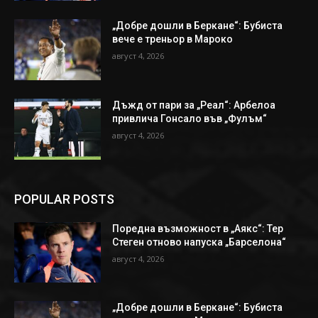
„Добре дошли в Беркане“: Бубиста
вече е треньор в Мароко
август 4, 2026
Дъжд от пари за „Реал“: Арбелоа
привлича Гонсало във „Фулъм“
август 4, 2026
POPULAR POSTS
Поредна възможност в „Аякс“: Тер
Стеген отново напуска „Барселона“
август 4, 2026
„Добре дошли в Беркане“: Бубиста