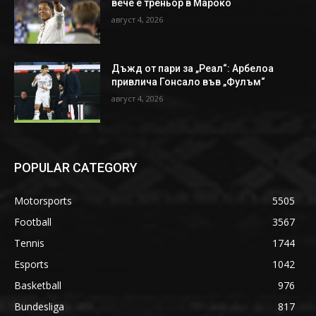
вече е треньор в Мароко
август 4, 2026
Дъжд от пари за „Реал“: Арбелоа
привлича Гонсало във „Фулъм“
август 4, 2026
POPULAR CATEGORY
Motorsports
5505
Football
3567
Tennis
1744
Esports
1042
Basketball
976
Bundesliga
817