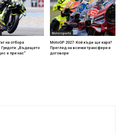
Motorsports
т на отбора
MotoGP 2027: Кой къде ще кара?
 Гуидоти: „Бъдещето
Преглед на всички трансфери и
ес е при нас“
договори