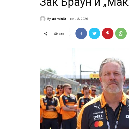
Зак Браун и „Ма
By
admin3r
юли 8, 2026
Share