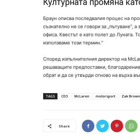
Културната промяна кат
Браун описва последвалия процес на про
съзнателно не се говори за „пътуване“, а 
офиса. Квестът е като полет до Луната. 
използваме този термин.“
Според изпълнителния директор на McLare
решаващите предпоставки, благодарение 
обрат и да се утвърди отново на върха въ
TAGS
CEO
McLaren
motorsport
Zak Brown
Share