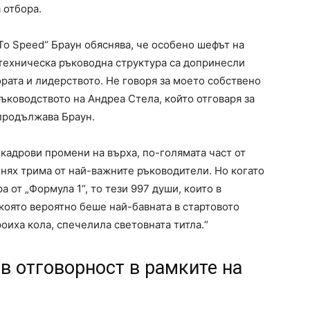
 отбора.
 To Speed“ Браун обяснява, че особено шефът на
техническа ръководна структура са допринесли
ората и лидерството. Не говоря за моето собствено
ръководството на Андреа Стела, който отговаря за
 продължава Браун.
кадрови промени на върха, по-голямата част от
нях трима от най-важните ръководители. Но когато
а от „Формула 1“, то тези 997 души, които в
 която вероятно беше най-бавната в стартовото
оиха кола, спечелила световната титла.“
в отговорност в рамките на