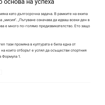
о основа на успеха
мяна като дългосрочна задача. В рамките на екипа
за „мисия“. „Пътуване означава да идваш всеки ден в
Това е много по-голямо предизвикателство. Ето защо
n тази промяна в културата е била една от
на които отборът е успял да осъществи спортния
в Формула 1.