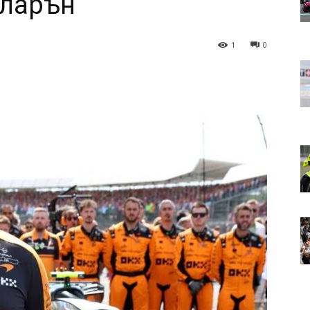
кларън“
1
0