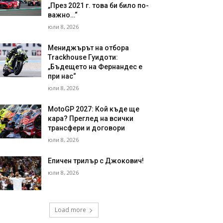
„През 2021 г. това би било по-
важно…“
юли 8, 2026
Мениджърът на отбора
Trackhouse Гуидоти:
„Бъдещето на Фернандес е
при нас“
юли 8, 2026
MotoGP 2027: Кой къде ще
кара? Преглед на всички
трансфери и договори
юли 8, 2026
Епичен трилър с Джокович!
юли 8, 2026
Load more