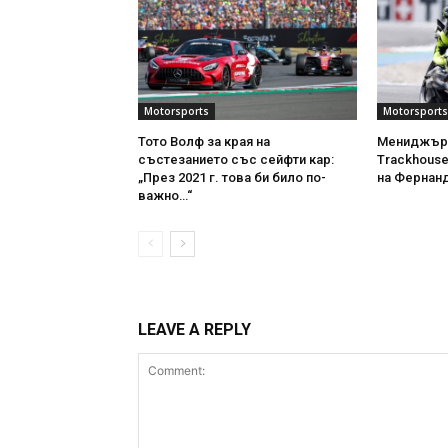
Motorsports
Motorsports
Тото Волф за края на
Мениджъръ
състезанието със сейфти кар:
Trackhouse
„През 2021 г. това би било по-
на Фернанд
важно…“
LEAVE A REPLY