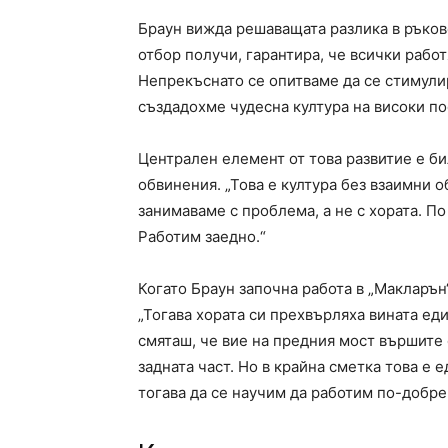
Браун вижда решаващата разлика в ръков
отбор получи, гарантира, че всички работ
Непрекъснато се опитваме да се стимули
създадохме чудесна култура на високи п
Централен елемент от това развитие е би
обвинения. „Това е култура без взаимни 
занимаваме с проблема, а не с хората. По
Работим заедно.“
Когато Браун започна работа в „Макларън
„Тогава хората си прехвърляха вината един
смяташ, че вие на предния мост вършите с
задната част. Но в крайна сметка това е
тогава да се научим да работим по-добре