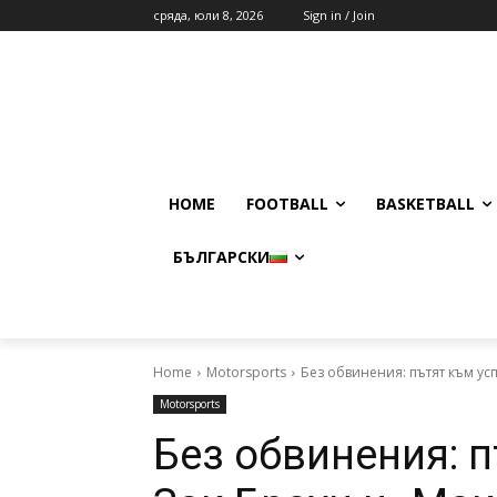
сряда, юли 8, 2026
Sign in / Join
HOME
FOOTBALL
BASKETBALL
БЪЛГАРСКИ
Home
Motorsports
Без обвинения: пътят към ус
Motorsports
Без обвинения: п