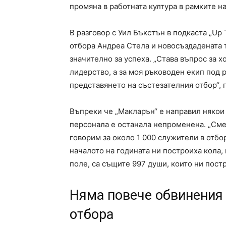
промяна в работната култура в рамките на
В разговор с Уил Бъкстън в подкаста „Up
отбора Андреа Стела и новосъздадената 
значително за успеха. „Става въпрос за х
лидерство, а за моя ръководен екип под 
представянето на състезателния отбор“,
Въпреки че „Макларън“ е направил някои 
персонала е останала непроменена. „Сме
говорим за около 1 000 служители в отбор
началото на годината ни построиха кола,
поле, са същите 997 души, които ни постр
Няма повече обвинения 
отбора