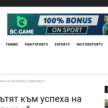
TENNIS
FIGHTSPORTS
ESPORTS
MOTORSPORTS
пеха на Зак Браун и „Макларън“
ътят към успеха на