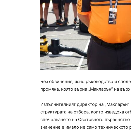
Без обвинения, ясно ръководство и спод
промяна, която върна „Макларън“ на върх
Изпълнителният директор на „Макларън“ 
структурата на отбора, които изведоха от
спечелването на Световното първенство 
значение е имало не само техническото 