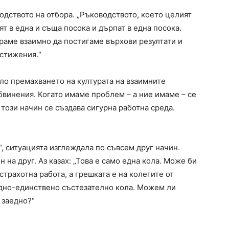
одството на отбора. „Ръководството, което целият
ят в една и съща посока и дърпат в една посока.
раме взаимно да постигаме върхови резултати и
остижения.“
ло премахването на културата на взаимните
обвинения. Когато имаме проблем – а ние имаме – се
 този начин се създава сигурна работна среда.
“, ситуацията изглеждала по съвсем друг начин.
 на друг. Аз казах: „Това е само една кола. Може би
трахотна работа, а грешката е на колегите от
 едно-единствено състезателно кола. Можем ли
 заедно?“