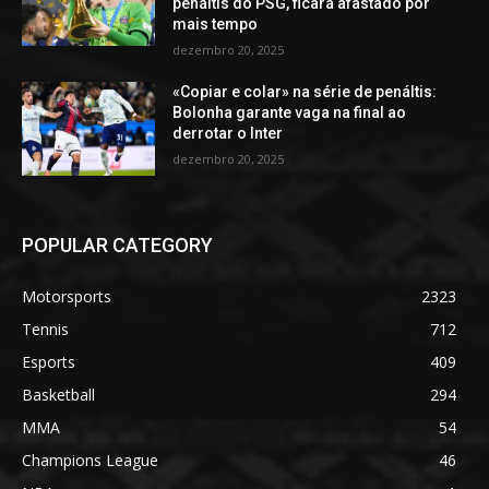
penáltis do PSG, ficará afastado por
mais tempo
dezembro 20, 2025
«Copiar e colar» na série de penáltis:
Bolonha garante vaga na final ao
derrotar o Inter
dezembro 20, 2025
POPULAR CATEGORY
Motorsports
2323
Tennis
712
Esports
409
Basketball
294
MMA
54
Champions League
46