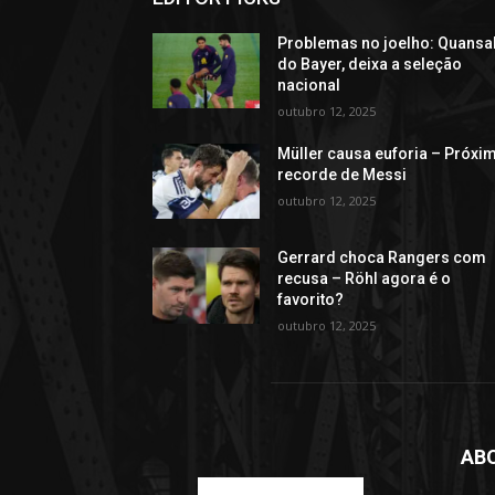
Problemas no joelho: Quansa
do Bayer, deixa a seleção
nacional
outubro 12, 2025
Müller causa euforia – Próxi
recorde de Messi
outubro 12, 2025
Gerrard choca Rangers com
recusa – Röhl agora é o
favorito?
outubro 12, 2025
AB