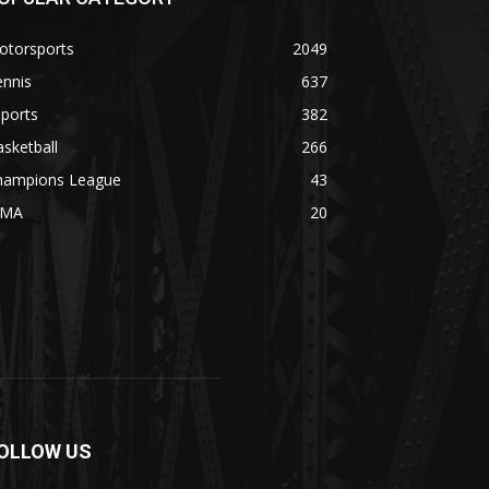
otorsports
2049
ennis
637
ports
382
sketball
266
hampions League
43
MA
20
OLLOW US