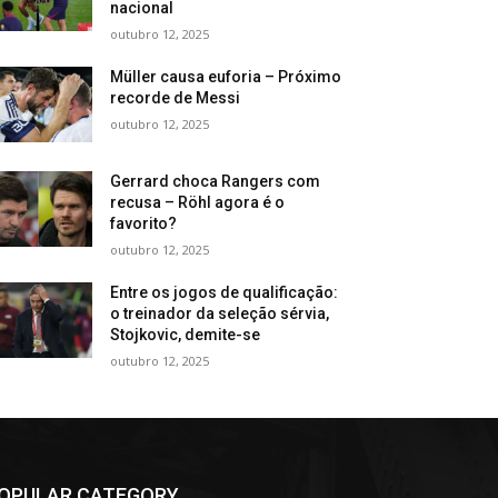
nacional
outubro 12, 2025
Müller causa euforia – Próximo
recorde de Messi
outubro 12, 2025
Gerrard choca Rangers com
recusa – Röhl agora é o
favorito?
outubro 12, 2025
Entre os jogos de qualificação:
o treinador da seleção sérvia,
Stojkovic, demite-se
outubro 12, 2025
OPULAR CATEGORY