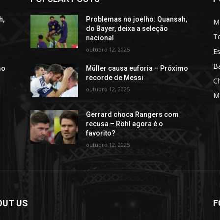
h,
Problemas no joelho: Quansah,
M
do Bayer, deixa a seleção
T
nacional
outubro 12, 2025
Es
Ba
mo
Müller causa euforia – Próximo
recorde de Messi
C
outubro 12, 2025
M
Gerrard choca Rangers com
recusa – Röhl agora é o
favorito?
outubro 12, 2025
OUT US
F