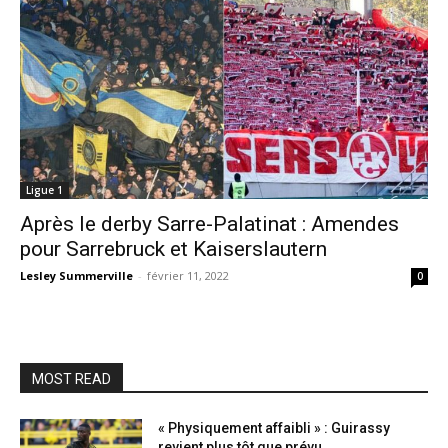
Ligue 1
Après le derby Sarre-Palatinat : Amendes
pour Sarrebruck et Kaiserslautern
Lesley Summerville
-
février 11, 2022
0
MOST READ
« Physiquement affaibli » : Guirassy
revient plus tôt que prévu