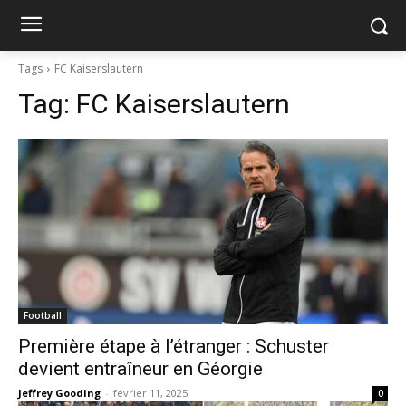
Tags
FC Kaiserslautern
Tag:
FC Kaiserslautern
Football
Première étape à l’étranger : Schuster
devient entraîneur en Géorgie
Jeffrey Gooding
-
février 11, 2025
0