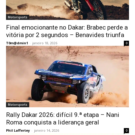
Motorsports
Final emocionante no Dakar: Brabec perde a
vitória por 2 segundos – Benavides triunfa
T0m@dmin1
-
janeiro 18, 2026
0
Motorsports
Rally Dakar 2026: difícil 9.ª etapa – Nani
Roma conquista a liderança geral
Phil Laffertey
-
janeiro 14, 2026
0