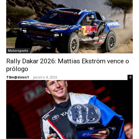
Motorsports
Rally Dakar 2026: Mattias Ekström vence o
prólogo
T0m@dmin1
-
janeiro 4, 2026
0