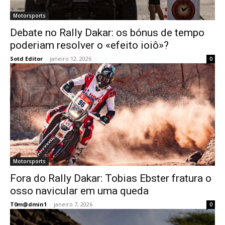
Motorsports
Debate no Rally Dakar: os bónus de tempo
poderiam resolver o «efeito ioiô»?
Sotd Editor
-
janeiro 12, 2026
0
Motorsports
Fora do Rally Dakar: Tobias Ebster fratura o
osso navicular em uma queda
T0m@dmin1
-
janeiro 7, 2026
0