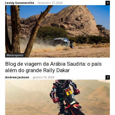
Lesley Summerville
-
fevereiro 17, 2026
0
Motorsports
Blog de viagem da Arábia Saudita: o país
além do grande Rally Dakar
Andrew Jackson
-
janeiro 19, 2026
0