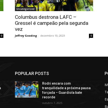
Uncategorized
Columbus destrona LAFC –
Gressel é campeão pela segunda
vez
Jeffrey Gooding
-
dezembro 10, 2023
0
0
POPULAR POSTS
P
Rodri encara com
M
a
tranquilidade a próxima pausa
T
forçada – Guardiola bate
recorde
Es
outubro 7, 2025
Ba