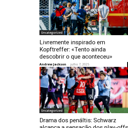
Uncategorized
Livremente inspirado em
Kopftreffer: «Tento ainda
descobrir o que aconteceu»
Andrew Jackson
-
julho 7, 2025
Uncategorized
Drama dos penáltis: Schwarz
alcança a sensação dos play-off