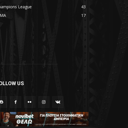
hampions League
43
MA
17
OLLOW US