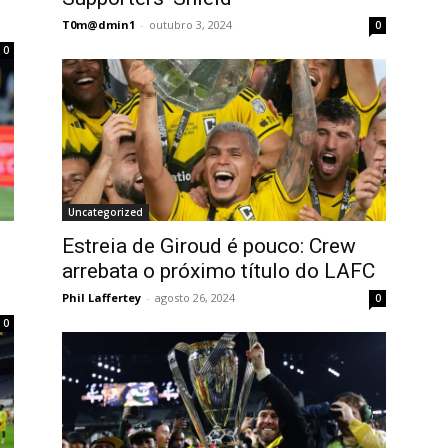
T0m@dmin1
-
outubro 3, 2024
0
0
Uncategorized
Estreia de Giroud é pouco: Crew
arrebata o próximo título do LAFC
Phil Laffertey
-
agosto 26, 2024
0
0