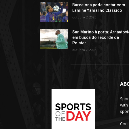
Barcelona pode contar com
Lamine Yamal no Clássico
outubro 7, 2025
San Marino à porta: Arnautovi
em busca do recorde de
Polster
outubro 7, 2025
AB
Spor
with
sport
Cont