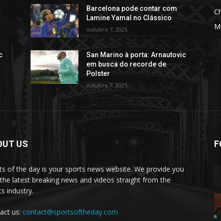
Barcelona pode contar com
C
Lamine Yamal no Clássico
M
outubro 7, 2025
c
San Marino à porta: Arnautovic
em busca do recorde de
Polster
outubro 7, 2025
OUT US
F
ts of the day is your sports news website. We provide you
 the latest breaking news and videos straight from the
s industry.
act us:
contact@sportsoftheday.com