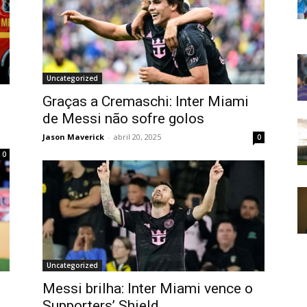
Uncategorized
Graças a Cremaschi: Inter Miami
de Messi não sofre golos
Jason Maverick
-
abril 20, 2025
0
0
Uncategorized
Messi brilha: Inter Miami vence o
s
Supporters’ Shield