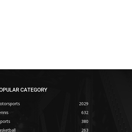
OPULAR CATEGORY
otorsports
2029
ennis
632
ports
380
sketball
263