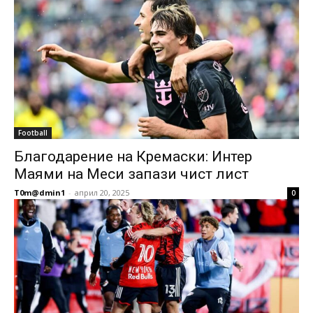
Football
Благодарение на Кремаски: Интер
Маями на Меси запази чист лист
T0m@dmin1
-
април 20, 2025
0