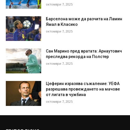
октомври 7, 2025
Барселона може да разчита на Ламин
Ямал в Класико
октомври 7, 2025
Сан Марино пред вратата: Арнаутович
преследва рекорда на Полстер
октомври 7, 2025
Цеферин изразява съжаление: УЕФА
разрешава провеждането на мачове
от лигата в чужбина
октомври 7, 2025