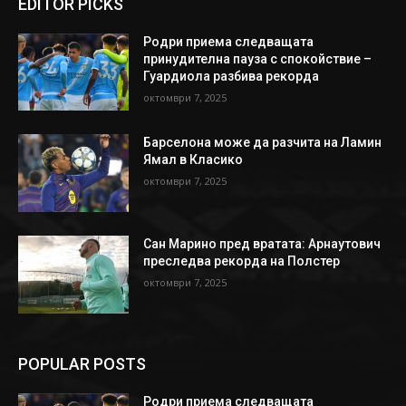
EDITOR PICKS
Родри приема следващата
принудителна пауза с спокойствие –
Гуардиола разбива рекорда
октомври 7, 2025
Барселона може да разчита на Ламин
Ямал в Класико
октомври 7, 2025
Сан Марино пред вратата: Арнаутович
преследва рекорда на Полстер
октомври 7, 2025
POPULAR POSTS
Родри приема следващата