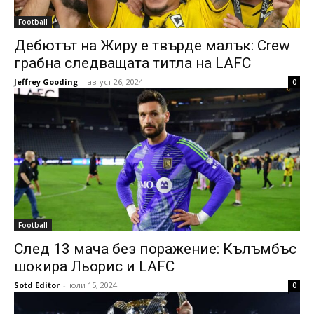
Football
Дебютът на Жиру е твърде малък: Crew
грабна следващата титла на LAFC
Jeffrey Gooding
-
август 26, 2024
0
Football
След 13 мача без поражение: Кълъмбъс
шокира Льорис и LAFC
Sotd Editor
-
юли 15, 2024
0