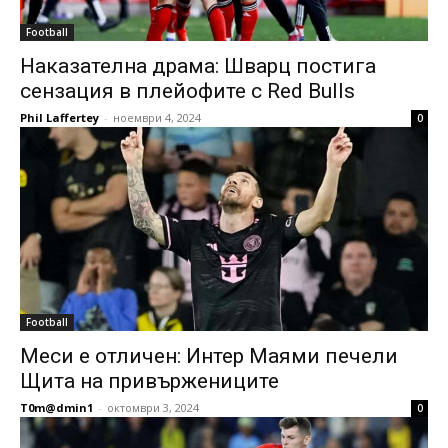
Football
Наказателна драма: Шварц постига
сензация в плейофите с Red Bulls
Phil Laffertey
-
ноември 4, 2024
0
Football
Меси е отличен: Интер Маями печели
Щита на привържениците
T0m@dmin1
-
октомври 3, 2024
0