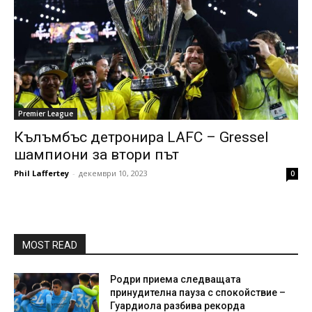
Premier League
Кълъмбъс детронира LAFC – Gressel
шампиони за втори път
Phil Laffertey
-
декември 10, 2023
0
MOST READ
Родри приема следващата
принудителна пауза с спокойствие –
Гуардиола разбива рекорда