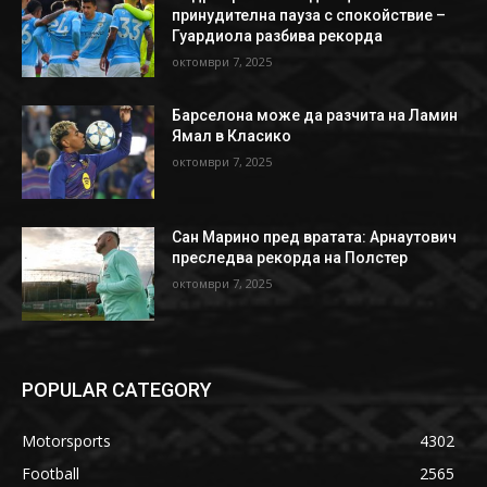
принудителна пауза с спокойствие –
Гуардиола разбива рекорда
октомври 7, 2025
Барселона може да разчита на Ламин
Ямал в Класико
октомври 7, 2025
Сан Марино пред вратата: Арнаутович
преследва рекорда на Полстер
октомври 7, 2025
POPULAR CATEGORY
Motorsports
4302
Football
2565