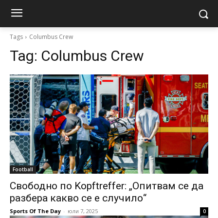
Tags
Columbus Crew
Tag:
Columbus Crew
Football
Свободно по Kopftreffer: „Опитвам се да
разбера какво се е случило“
Sports Of The Day
-
юли 7, 2025
0