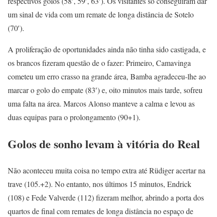
respectivos golos (58′, 59′, 63′). Os visitantes só conseguiram dar
um sinal de vida com um remate de longa distância de Sotelo
(70′).
A proliferação de oportunidades ainda não tinha sido castigada, e
os brancos fizeram questão de o fazer: Primeiro, Camavinga
cometeu um erro crasso na grande área, Bamba agradeceu-lhe ao
marcar o golo do empate (83′) e, oito minutos mais tarde, sofreu
uma falta na área. Marcos Alonso manteve a calma e levou as
duas equipas para o prolongamento (90+1).
Golos de sonho levam à vitória do Real
Não aconteceu muita coisa no tempo extra até Rüdiger acertar na
trave (105.+2). No entanto, nos últimos 15 minutos, Endrick
(108) e Fede Valverde (112) fizeram melhor, abrindo a porta dos
quartos de final com remates de longa distância no espaço de